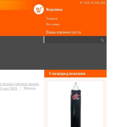
IP: 216.73.216.193
Корзина
Товаров:
На сумму:
Ваша корзина пуста
Спецпредложения
ие мешки уличные мешки
й тент М41
|
Мешок