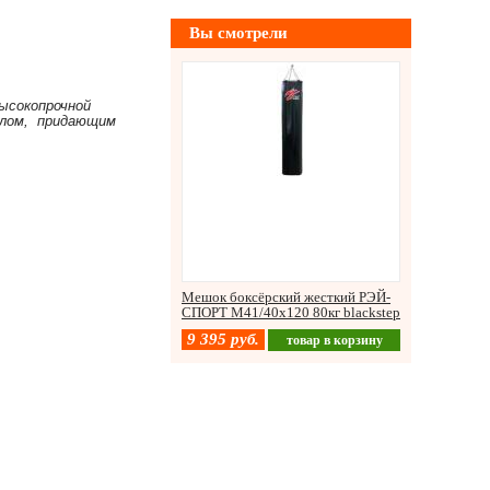
Вы смотрели
ысокопрочной
алом, придающим
Мешок боксёрский жесткий РЭЙ-
СПОРТ М41/40х120 80кг blackstep
9 395
руб.
товар в корзину