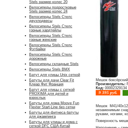
Stels размер колес 20
Велосипеды подростковые
Stels размер колес 24
Велосипеды Stels Стелс
двухподвесы
Велосипеды Stels Стелс
горные хардтейлы
Велосипеды Stels Стелс
горные женские
Велосипеды Stels Стелс
Фэтбайки
Велосипеды Stels Стелс
дорожные
Велосипеды складные Stels
Велосипеды Stels BMX
Батут для улицы Unix сеткой
Мешок боксёрский
Батуты для дачи Clear Fit
Производитель:
Р
Клеар Фит Франция
Код:
00002329134
Батут для улицы с сеткой
9 395
руб.
PROXIMA для детей и
взрослых
Батуты для дома Moove Fun
Мешок М41/40х120
Flexter Start-Line без сетки
незаменимым снар
Батуты для фитнеса батуты
руками, ногами, к
для джампинга
Поверхность мешк
Батуты для улицы и дома с
сеткой DFC США-Китай
Наполнение – сме