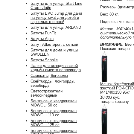
Батуты для улицы Start Line
Размеры (диаметр/
Старт Лайн
Батуты EVO Jump для дачи
Вес: 80 кг.
на улицу swat для детей и
Подвеска мешка со
взрослых с сеткой
Батуты для улицы ARLAND
Мешок М41/40х120
синтетической т
Батуты FunFit
дополнительную 
Батуты Alpin
Батут Atlas Sport с сеткой
ВНИМАНИЕ: Вес 
Похожие товары
Батуты для дома и улицы
SWOLLEN
Батуты Scholle
Палки для скандинавской
ходьбы вместо велосипеда
Самокаты, беговелы
Скейтборды, лонгборды,
Мешок боксёрский
вейвборды
жесткий РЭЙ-СПО
Светоотражатели
М41/40х150 95кг
велосипедные
blackstep
10 883
руб.
Бензиновые квадроциклы
товар в корзину
MOWGLI 50 cc
Бензиновые квадроциклы
MOWGLI 110 cc
Бензиновые квадроциклы
MOWGLI 125 cc
Бензиновые квадроциклы