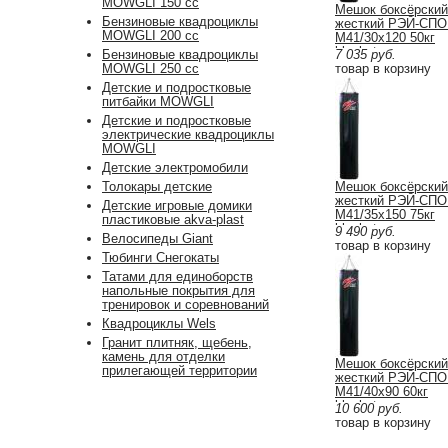
MOWGLI 150 cc
Мешок боксёрский
Бензиновые квадроциклы
жесткий РЭЙ-СПО
MOWGLI 200 cc
М41/30х120 50кг
blackstep
Бензиновые квадроциклы
7 035
руб.
MOWGLI 250 cc
товар в корзину
Детские и подростковые
питбайки MOWGLI
Детские и подростковые
электрические квадроциклы
MOWGLI
Детские электромобили
Толокары детские
Мешок боксёрский
жесткий РЭЙ-СПО
Детские игровые домики
М41/35х150 75кг
пластиковые akva-plast
blackstep
9 490
руб.
Велосипеды Giant
товар в корзину
Тюбинги Снегокаты
Татами для единоборств
напольные покрытия для
тренировок и соревнований
Квадроциклы Wels
Гранит плитняк, щебень,
камень для отделки
Мешок боксёрский
прилегающей территории
жесткий РЭЙ-СПО
М41/40х90 60кг
blackstep
10 600
руб.
товар в корзину