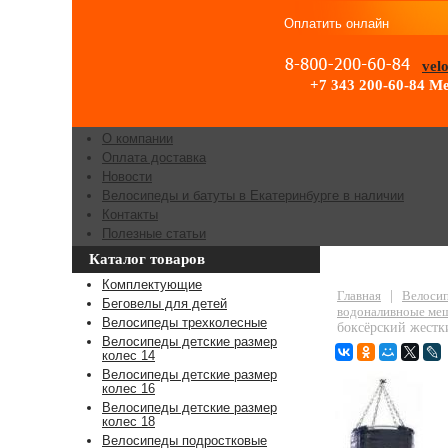
Оплатить онлайн
vel
+7 343 200-60-84
Ме
О компании
Оплата доставка
Новости
Велосипеды и батуты в Екатеринбурге в наличии
Контакты
Полезные статьи
Каталог товаров
Мешок боксёрс
Комплектующие
Главная
|
Велосип
Беговелы для детей
водоналивноые меш
Велосипеды трехколесные
боксёрский жестк
Велосипеды детские размер
колес 14
Велосипеды детские размер
колес 16
Велосипеды детские размер
колес 18
Велосипеды подростковые