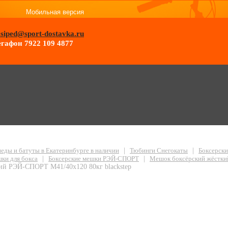
Мобильная версия
osiped@sport-dostavka.ru
гафон 7922 109 4877
кий жесткий РЭЙ-СПОРТ М41/40х120 80кг blackstep
еды и батуты в Екатеринбурге в наличии
|
Тюбинги Снегокаты
|
Боксерск
ки для бокса
|
Боксерские мешки РЭЙ-СПОРТ
|
Мешок боксёрский жёстки
ий РЭЙ-СПОРТ М41/40х120 80кг blackstep