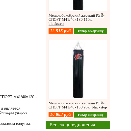
Мешок боксёрский жесткий РЭЙ-
СПОРТ М41/40х180 115кг
blackstep
12 515
руб.
товар в корзину
СПОРТ М41/40х120 -
Мешок боксёрский жесткий РЭЙ-
СПОРТ М41/40х150 95кг blackstep
 и является
бинации ударов
10 883
руб.
товар в корзину
ериалом изнутри.
Все спецпредложения