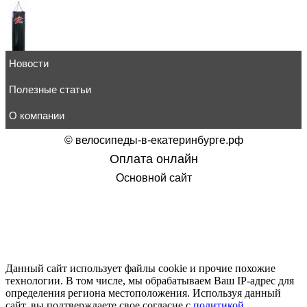
Новости
Мешок боксёрский мягкий синтетическая ткань с ПВХ п
М41П/40х150 60 кг
Полезные статьи
14 380
руб.
товар в корзину
О компании
©
велосипеды-в-екатеринбурге.рф
Оплата онлайн
Основной сайт
Мешок боксёрский мягкий синтетическая ткань с ПВХ п
М41П/40х120 50кг
12 786
руб.
товар в корзину
Данный сайт использует файлы cookie и прочие похожие
технологии. В том числе, мы обрабатываем Ваш IP-адрес для
определения региона местоположения. Используя данный
сайт, вы подтверждаете свое согласие с
политикой