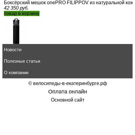
Боксёрский мешок onePRO FILIPPOV из натуральной кожи
42 350
руб.
товар в корзину
Новости
Мешок боксерский АРТ106 DYNAMIC на пружинах 180см/35
16 773
руб.
товар в корзину
Полезные статьи
О компании
©
велосипеды-в-екатеринбурге.рф
Оплата онлайн
Боксёрский мешок ONSERS FILIPPOV черный 110см/40см
Основной сайт
28 900
руб.
товар в корзину