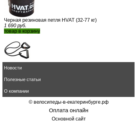
Черная резиновая петля HVAT (32-77 кг)
1 690
руб.
товар в корзину
Новости
Эспандер Aerofit FT-EXP-RK1 - слабое сопротивление п
степа
728
Полезные статьи
руб.
товар в корзину
О компании
©
велосипеды-в-екатеринбурге.рф
Оплата онлайн
Основной сайт
Эспандер Aerofit FT-E-G009M среднее сопротивление, п
красный, для степа
728
руб.