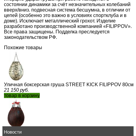
состоянии динамики за счёт незначительных колебаний
вверх/вниз. подвесная система бесшумна, в отличии от
цепей (особенно это важно в условиях спортклуба и в
доме). Исключает металлический грохот. Изделие
разработано производственной компанией «FILIPPOV».
Все права защищены. Подделка преследуется
законодательством РФ.
Похожие товары
Уличная боксерская груша STREET KICK FILIPPOV 80см/
21 150
руб.
товар в корзину
Новости
Водоналивная боксерская груша BIG WATER PEAR FILIP