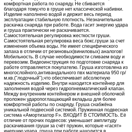
комфортная работа по снаряду. Не сбивается
благодаря тому,что в груше нет классической набивки.
Изделие наполнено водой и держит весь период
эксплуатации стабильную плотность. Незначительная
раскачка снаряда при работе. Вода гасит энергию удара
и груша практически не раскачивается.
Самостоятельная регулировка жесткости груши.
Самостоятельная регулировка веса бокс.груши за счет
изменения объема воды. Не имеет специфического
запаха в отличии от резиновых(виниловых) аналогов!
Мобильность. В случае необходимости сливаем воду и
перевозим. Видеоинструкция по подготовке снаряда к
работе отправляется покупателю. Груша изготовлена из
многослойного,антивандального пвх материала 950 гр/
м.кв.("лодочный"),что обеспечивает абсолютную
надежность изделию. Внутри находится контейнер для
заполнения водой через гидропневматический клапан.
Между внутренним контейнером и внешней оболочкой
проложен ударопоглащающий вкладыш для более
комфортной работы по снаряду. Груша снабжёна
уникальной подвесной системой. Пружинная подвесная
система «Амортизатор F». ВХОДИТ В СТОИМОСТЬ. Её
отличие от прочих подвесов: уменьшает амплитуду
раскачивания груши за счёт пружин, которые «гасят»
инерцию удара. груша при работе находится в