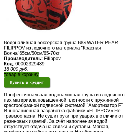
Водоналивная боксерская груша BIG WATER PEAR
FILIPPOV из лодочного материала "Красная
Волна"65см/50см/65-70кг
Производитель:
Filippov
Код:
00002329489
18 000
руб.
товар в корзину
Купить в кредит
Профессиональная водоналивная груша из лодочного
пвх материала повышенной плотности с пружинной
крестообразной подвесной системой "Амортизатор F"
Инновационная разработка фабрики «FILIPPOV» Не
травмоопасна. Не сушит руки при ударах в отличии от
резиновых изделий. За счёт наполнения водой
отсутствует отдача на связки и суставы. Мягкая,
комфортная работа по снаряду. Не сбивается