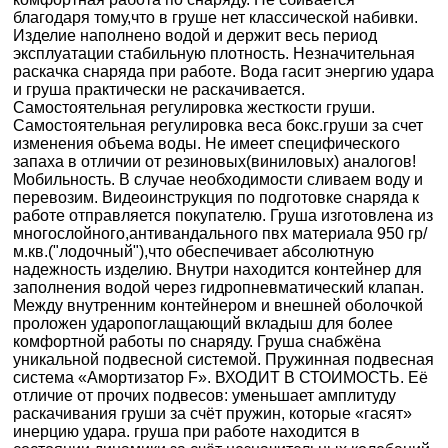
благодаря тому,что в груше нет классической набивки.
Изделие наполнено водой и держит весь период
эксплуатации стабильную плотность. Незначительная
раскачка снаряда при работе. Вода гасит энергию удара
и груша практически не раскачивается.
Самостоятельная регулировка жесткости груши.
Самостоятельная регулировка веса бокс.груши за счет
изменения объема воды. Не имеет специфического
запаха в отличии от резиновых(виниловых) аналогов!
Мобильность. В случае необходимости сливаем воду и
перевозим. Видеоинструкция по подготовке снаряда к
работе отправляется покупателю. Груша изготовлена из
многослойного,антивандального пвх материала 950 гр/
м.кв.("лодочный"),что обеспечивает абсолютную
надежность изделию. Внутри находится контейнер для
заполнения водой через гидропневматический клапан.
Между внутренним контейнером и внешней оболочкой
проложен ударопоглащающий вкладыш для более
комфортной работы по снаряду. Груша снабжёна
уникальной подвесной системой. Пружинная подвесная
система «Амортизатор F». ВХОДИТ В СТОИМОСТЬ. Её
отличие от прочих подвесов: уменьшает амплитуду
раскачивания груши за счёт пружин, которые «гасят»
инерцию удара. груша при работе находится в