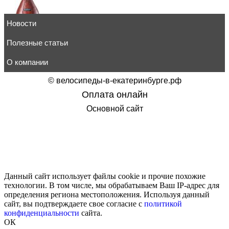
Новости
Груша капля onePRO FILIPPOV из натуральной кожи 37см
8 688
Полезные статьи
руб.
товар в корзину
О компании
©
велосипеды-в-екатеринбурге.рф
Оплата онлайн
Основной сайт
Водоналивная боксерская груша BIG WATER PEAR FILIP
материала "Синяя Волна" 65см/50см/65-70кг
18 000
руб.
товар в корзину
Данный сайт использует файлы cookie и прочие похожие
технологии. В том числе, мы обрабатываем Ваш IP-адрес для
определения региона местоположения. Используя данный
сайт, вы подтверждаете свое согласие с
политикой
Груша Шар DIKO FILIPPOV из буйволиной кожи 60см/50см
конфиденциальности
сайта.
20 798
руб.
ОК
товар в корзину