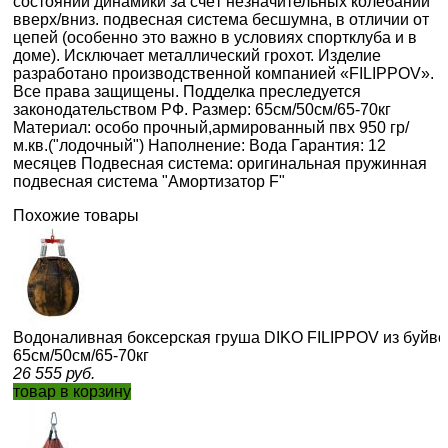
состоянии динамики за счёт незначительных колебаний
вверх/вниз. подвесная система бесшумна, в отличии от
цепей (особенно это важно в условиях спортклуба и в
доме). Исключает металлический грохот. Изделие
разработано производственной компанией «FILIPPOV».
Все права защищены. Подделка преследуется
законодательством РФ. Размер: 65см/50см/65-70кг
Материал: особо прочный,армированный пвх 950 гр/
м.кв.("лодочный") Наполнение: Вода Гарантия: 12
месяцев Подвесная система: оригинальная пружинная
подвесная система "Амортизатор F"
Похожие товары
Водоналивная боксерская груша DIKO FILIPPOV из буйв
65см/50см/65-70кг
26 555
руб.
товар в корзину