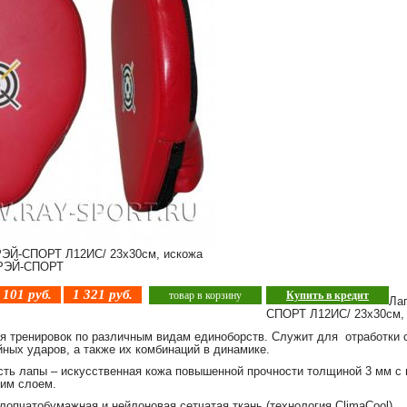
РЭЙ-СПОРТ Л12ИС/ 23х30см, искожа
ЭЙ-СПОРТ
 101
руб.
1 321
руб.
товар в корзину
Купить в кредит
Ла
СПОРТ Л12ИС/ 23х30см,
я тренировок по различным видам единоборств. Служит для отработки с
ных ударов, а также их комбинаций в динамике.
сть лапы – искусственная кожа повышенной прочности толщиной 3 мм с
им слоем.
лопчатобумажная и нейлоновая сетчатая ткань (технология ClimaCool).