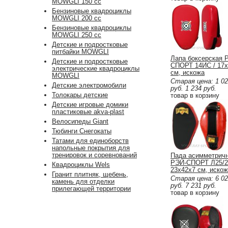
MOWGLI 150 cc
Бензиновые квадроциклы
MOWGLI 200 cc
Бензиновые квадроциклы
MOWGLI 250 cc
Детские и подростковые
питбайки MOWGLI
Лапа боксерская 
Детские и подростковые
СПОРТ 14ИС / 17х
электрические квадроциклы
см, искожа
MOWGLI
Старая цена:
1 0
Детские электромобили
руб.
1 234
руб.
Толокары детские
товар в корзину
Детские игровые домики
пластиковые akva-plast
Велосипеды Giant
Тюбинги Снегокаты
Татами для единоборств
напольные покрытия для
тренировок и соревнований
Пада асимметрич
РЭЙ-СПОРТ Л25/2
Квадроциклы Wels
23х42х7 см, иско
Гранит плитняк, щебень,
Старая цена:
6 0
камень для отделки
руб.
7 231
руб.
прилегающей территории
товар в корзину