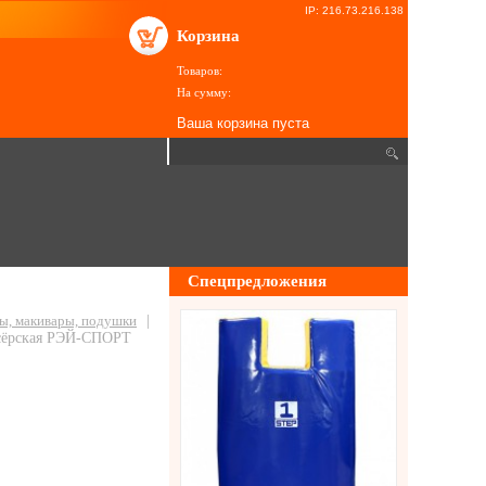
IP: 216.73.216.138
Корзина
Товаров:
На сумму:
Ваша корзина пуста
Спецпредложения
ы, макивары, подушки
|
сёрская РЭЙ-СПОРТ