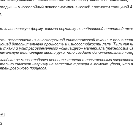
адыш – многослойный пенополиэтилен высокой плотности толщиной 4 
м.
 классическую форму, карман-перчатку из нейлоновой сетчатой ткан
сть изготовлена из высокопрочной синтетической ткани с поливини
ющей дополнительную прочность и износостойкость лапе. Тыльная ч
й ткани и ультрасовременного «дышащего» материала (технология Cl
тимальную вентиляцию кисти руки, что создаёт дополнительный ком
ладыш из многослойного пенополиэтилена с повышенными энергопо
тельно снижает нагрузку на запястье тренера в момент удара, что
ренировочного процесса.
ОРТ
нь с
13
ент)