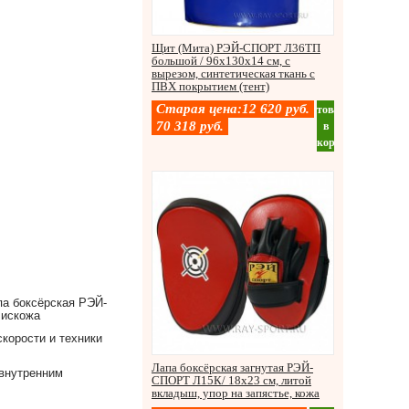
Щит (Мита) РЭЙ-СПОРТ Л36ТП
большой / 96х130х14 см, с
вырезом, синтетическая ткань с
ПВХ покрытием (тент)
Старая цена:
12 620
руб.
товар
70 318
руб.
в
корзину
па боксёрская РЭЙ-
 искожа
корости и техники
Лапа боксёрская загнутая РЭЙ-
 внутренним
СПОРТ Л15К/ 18х23 см, литой
вкладыш, упор на запястье, кожа