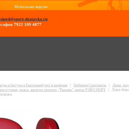
Мобильная версия
osiped@sport-dostavka.ru
гафон 7922 109 4877
ая РЭЙ-СПОРТ Л12ИС/ 23х30см, искожа
еды и батуты в Екатеринбурге в наличии
|
Тюбинги Снегокаты
|
Лапы, пад
ары ручные, пояса, жилеты тренера, "Рыцарь", щиты РЭЙ-СПОРТ
|
Лапа бок
искожа