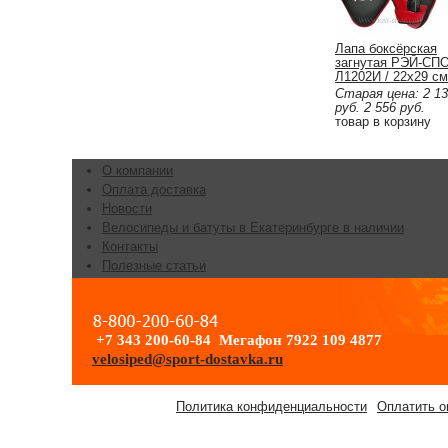
Лапа боксёрская
загнутая РЭЙ-СП
Л1202И / 22х29 см
защита пальцев,
Старая цена:
2 1
искожа
руб.
2 556
руб.
товар в корзину
О компании
Оплата доставка
Новости
Велосипеды и батуты в Екатеринбурге в наличии
Контакты
Полезные статьи
+7 343 200-60-84 Мегафон 7922 109 4877
velosiped@sport-dostavka.ru
Политика конфиденциальности
Оплатить о