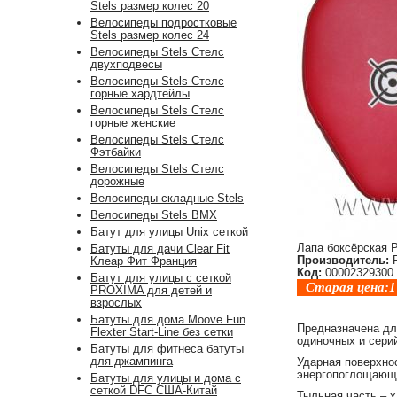
Stels размер колес 20
Велосипеды подростковые
Stels размер колес 24
Велосипеды Stels Стелс
двухподвесы
Велосипеды Stels Стелс
горные хардтейлы
Велосипеды Stels Стелс
горные женские
Велосипеды Stels Стелс
Фэтбайки
Велосипеды Stels Стелс
дорожные
Велосипеды складные Stels
Велосипеды Stels BMX
Батут для улицы Unix сеткой
Лапа боксёрская 
Батуты для дачи Clear Fit
Производитель:
Р
Клеар Фит Франция
Код:
00002329300
Батут для улицы с сеткой
Старая цена:
1
PROXIMA для детей и
взрослых
Батуты для дома Moove Fun
Предназначена дл
Flexter Start-Line без сетки
одиночных и серий
Батуты для фитнеса батуты
для джампинга
Ударная поверхно
энергопоглощающ
Батуты для улицы и дома с
сеткой DFC США-Китай
Тыльная часть – х