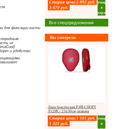
Старая цена:
2 892
руб.
товар
см.
3 470
руб.
в
корзину
Все спецпредложения
и для фиксации кисти
Вы смотрели
лхлоридным
асть из
imaCool)
форт и удобство.
глощающими
 повышает
Лапа боксёрская РЭЙ-СПОРТ
Л12ИС/ 23х30см, искожа
Старая цена:
1 101
руб.
товар
1 321
руб.
в
корзину