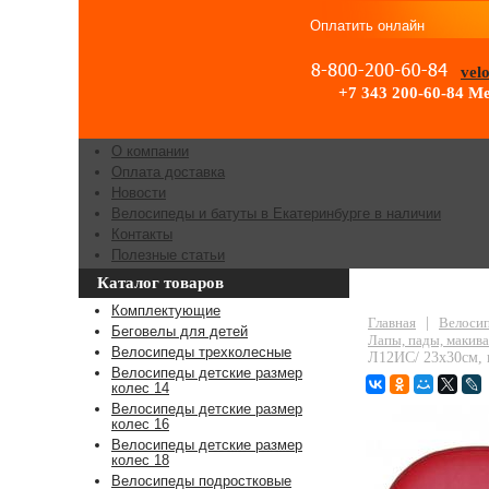
Оплатить онлайн
vel
+7 343 200-60-84
Ме
О компании
Оплата доставка
Новости
Велосипеды и батуты в Екатеринбурге в наличии
Контакты
Полезные статьи
Каталог товаров
Лапа боксёрск
Комплектующие
Главная
|
Велосип
Беговелы для детей
Лапы, пады, макив
Велосипеды трехколесные
Л12ИС/ 23х30см, 
Велосипеды детские размер
колес 14
Велосипеды детские размер
колес 16
Велосипеды детские размер
колес 18
Велосипеды подростковые