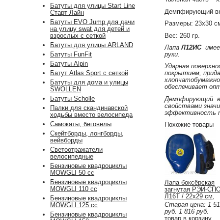
Батуты для улицы Start Line
Демпфирующий вкл
Старт Лайн
Батуты EVO Jump для дачи
Размеры: 23х30 с
на улицу swat для детей и
Вес: 260 гр.
взрослых с сеткой
Батуты для улицы ARLAND
Лапа
Л12ИС
имеет
руки.
Батуты FunFit
Батуты Alpin
Ударная поверхно
Батут Atlas Sport с сеткой
покрытием, прида
хлопчатобумажно
Батуты для дома и улицы
обеспечивает оп
SWOLLEN
Батуты Scholle
Демпфирующий вк
свойствами значи
Палки для скандинавской
эффективность т
ходьбы вместо велосипеда
Самокаты, беговелы
Похожие товары
Скейтборды, лонгборды,
вейвборды
Светоотражатели
велосипедные
Бензиновые квадроциклы
MOWGLI 50 cc
Бензиновые квадроциклы
Лапа боксёрская
MOWGLI 110 cc
загнутая РЭЙ-СП
Л16Т / 22х29 см,
Бензиновые квадроциклы
синтетическая тка
Старая цена:
1 5
MOWGLI 125 cc
ПВХ покрытием (т
руб.
1 816
руб.
Бензиновые квадроциклы
товар в корзину