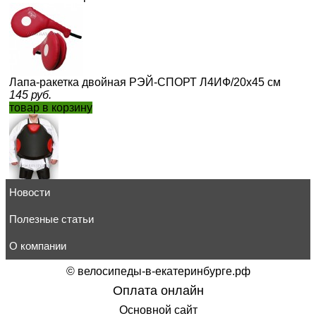
Лапа-ракетка двойная РЭЙ-СПОРТ Л4ИФ/20х45 см
145
руб.
товар в корзину
Новости
Жилет тренера "Апперкот" РЭЙ-СПОРТ эЖ35ИК
12 778
руб.
товар в корзину
Полезные статьи
О компании
©
велосипеды-в-екатеринбурге.рф
Оплата онлайн
Лапа боксёрская РЭЙ-СПОРТ Л12ИС/ 23х30см, искожа
Основной сайт