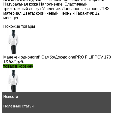
Натуральная кожа Наполнение: Эластичный
трикотажный лоскут Усиление: Лавсановые стропы/ПВХ
материал Цвета: коричневый, черный Гарантия: 12
месяцев
Похожие товары
Манекен одноногий Самбо/Дзюдо onePRO FILIPPOV 170с
13 532
руб.
товар в корзину
Новости
Манекен одноногий Самбо/Дзюдо onePRO FILIPPOV 130с
12 374
руб.
товар в корзину
Полезные статьи