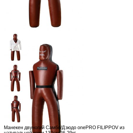
Манекен двуногий Самбо/Дзюдо onePRO FILIPPOV из
натуральной кожи 130см/26-29кг