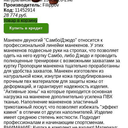
Производитель:
Filippov
Код:
11452914
28 774
руб.
товар в корзину
Купить в кредит
Манекен двуногий "Самбо/Дэюдо" относится к
профессиональной линейки манекенов. У этих
манекенов подвесные руки на стропах, что позволяет
одеть на него куртку Самбо, либо Дзюдо и проводить
полноценные тренировки с возможными захватами за
куртку Пропорции манекена тщательно проработанны
для удобства захватов. Манекен изготовлен из
натуральной кожи, изнутри кожа продублированна
прочным пвх материалом для защиты кожы от
деформаций, и гарантирует надежность изделия.
"Активные зоны" на которые приходится основная
нагрузка на манекене дополнительно усилена ПВХ
тканью. Наполнение манекенов эластичный
трикотажный лоскут, что позволяет избежать "эффект
камня" в отличии от других наполнителей. Изделие
имеет среднюю степень жесткости. Подходит
профессионалам и начинающим спортсменам.
ВНИМАНИЕ: Куртка в комплект не входит! Материал: