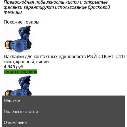
Превосходная подвижность кисти и открытые
фаланги гарантируют использование бросковой
техники
Похожие товары
Накладки для контактных единоборств РЭЙ-СПОРТ С11КХ
кожа, красный, синий
4 646
руб.
товар в корзину
Новости
Накладки для контактных единоборств РЭЙ-СПОРТ С11И1
кожа, красный, синий
Полезные статьи
3 194
руб.
товар в корзину
О компании