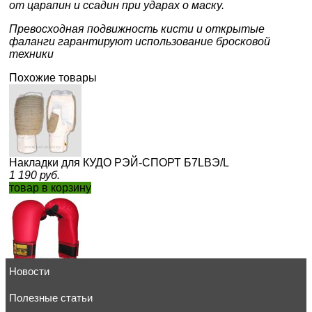
от царапин и ссадин при ударах о маску.
Превосходная подвижность кисти и открытые
фаланги гарантируют использование бросковой
техники
Похожие товары
Накладки для КУДО РЭЙ-СПОРТ Б7LВЭ/L
1 190
руб.
товар в корзину
Новости
Накладки для каратэ "1 STEP" РЭЙ-СПОРТ Б24стИ/М, иск
красный, синий
1 626
Полезные статьи
руб.
товар в корзину