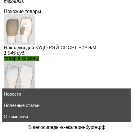
техники.
Похожие товары
Накладки для КУДО РЭЙ-СПОРТ Б7ВЭ/М
1 045
руб.
товар в корзину
Новости
Накладки для каратэ РЭЙ-СПОРТ Б71sЭ/S
1 090
руб.
товар в корзину
Полезные статьи
О компании
©
велосипеды-в-екатеринбурге.рф