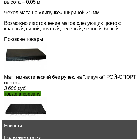
высота – 0,05 м.
Чехол мата на «липучке» шириной 25 мм.
Возможно изготовление матов следующих цветов:
красный, синий, желтый, зеленый, черный, белый.
Похожие товары
Мат гимнастический без ручек, на "липучке" РЭЙ-СПОРТ 
искожа
3 688
руб.
товар в корзину
Новости
Мат приземления РЭЙ-СПОРТ М76И/1х2х0,2 м,искожа
6 839
Полезные статьи
руб.