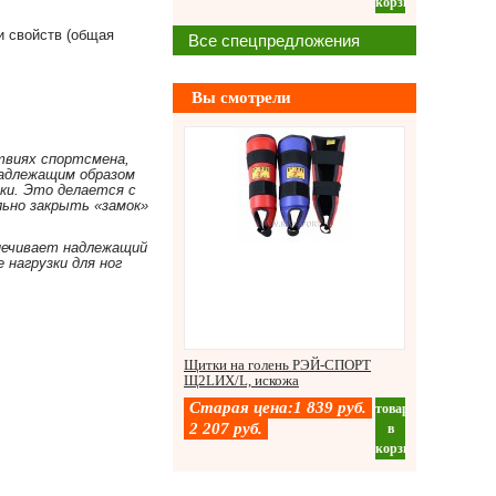
корзину
и свойств (общая
Все спецпредложения
Вы смотрели
твиях спортсмена,
надлежащим образом
ки. Это делается с
льно закрыть «замок»
печивает надлежащий
нагрузки для ног
Щитки на голень РЭЙ-СПОРТ
Щ2LИХ/L, искожа
Старая цена:
1 839
руб.
товар
2 207
руб.
в
корзину