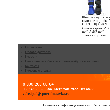
Щитки-полуфуты 
голень и подъём 
СПОРТ Щ3LИХ/L,
искожа
Старая цена:
2 3
руб.
2 861
руб.
товар в корзину
О компании
Оплата доставка
Новости
Велосипеды и батуты в Екатеринбурге в наличии
Контакты
Полезные статьи
+7 343 200-60-84 Мегафон 7922 109 4877
velosiped@sport-dostavka.ru
Политика конфиденциальности
Оплатить о