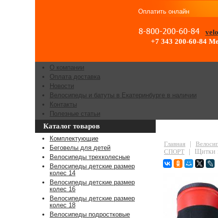
Оплатить онлайн
vel
+7 343 200-60-84
Ме
О компании
Оплата доставка
Новости
Велосипеды и батуты в Екатеринбурге в наличии
Контакты
Полезные статьи
Каталог товаров
Щитки на гол
Комплектующие
Главная
|
Велосип
Беговелы для детей
СПОРТ
|
Щитки 
Велосипеды трехколесные
Велосипеды детские размер
колес 14
Велосипеды детские размер
колес 16
Велосипеды детские размер
колес 18
Велосипеды подростковые