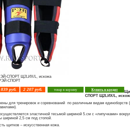
 РЭЙ-СПОРТ Щ2LИХ/L, искожа
ЭЙ-СПОРТ
 839
руб.
2 207
руб.
товар в корзину
Купить в кредит
Щи
СПОРТ
Щ2
L
ИХ
/L, искож
ены для тренировок и соревнований по различным видам единоборств (
авилами).
осуществляется эластичной тесьмой шириной 5.см с «липучками» вокруг
 шириной 2,5 см под стопой.
сть щитков – искусственная кожа.