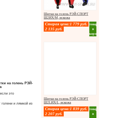
Щитки на голень РЭЙ-СПОРТ
Щ2ИХ/М, искожа
Старая цена:
1 779
руб.
товар
2 135
руб.
в
корзину
тки на голень РЭЙ-
а
если это
Щитки на голень РЭЙ-СПОРТ
Щ2LИХ/L, искожа
 голени и лямкой из
Старая цена:
1 839
руб.
товар
2 207
руб.
в