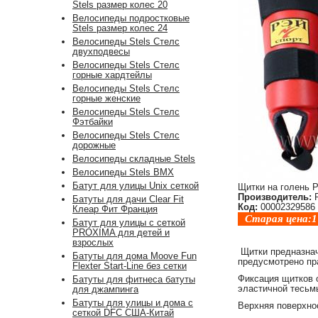
Stels размер колес 20
Велосипеды подростковые
Stels размер колес 24
Велосипеды Stels Стелс
двухподвесы
Велосипеды Stels Стелс
горные хардтейлы
Велосипеды Stels Стелс
горные женские
Велосипеды Stels Стелс
Фэтбайки
Велосипеды Stels Стелс
дорожные
Велосипеды складные Stels
Велосипеды Stels BMX
Батут для улицы Unix сеткой
Щитки на голень
Производитель:
Р
Батуты для дачи Clear Fit
Код:
00002329586
Клеар Фит Франция
Старая цена:
1
Батут для улицы с сеткой
PROXIMA для детей и
взрослых
Щитки предназнач
Батуты для дома Moove Fun
предусмотрено пр
Flexter Start-Line без сетки
Фиксация щитков 
Батуты для фитнеса батуты
эластичной тесьмы
для джампинга
Батуты для улицы и дома с
Верхняя поверхно
сеткой DFC США-Китай