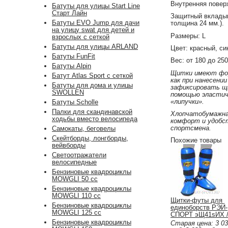
Внутренняя повер
Батуты для улицы Start Line
Старт Лайн
Защитный вкладыш
Батуты EVO Jump для дачи
толщина 24 мм.).
на улицу swat для детей и
Размеры: L
взрослых с сеткой
Батуты для улицы ARLAND
Цвет: красный, си
Батуты FunFit
Вес: от 180 до 250
Батуты Alpin
Щитки имеют фор
Батут Atlas Sport с сеткой
как при нанесени
Батуты для дома и улицы
зафиксировать щи
SWOLLEN
помощью эластич
«липучки».
Батуты Scholle
Палки для скандинавской
Хлопчатобумажна
ходьбы вместо велосипеда
комфорт и удобст
спортсмена.
Самокаты, беговелы
Скейтборды, лонгборды,
Похожие товары
вейвборды
Светоотражатели
велосипедные
Бензиновые квадроциклы
MOWGLI 50 cc
Бензиновые квадроциклы
MOWGLI 110 cc
Щитки-футы для
Бензиновые квадроциклы
единоборств РЭЙ-
MOWGLI 125 cc
СПОРТ эЩ41sИХ /
искожа
Бензиновые квадроциклы
Старая цена:
3 0