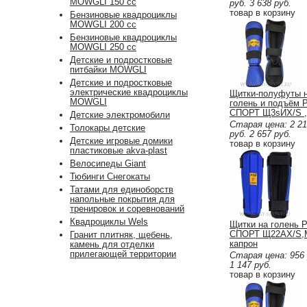
MOWGLI 150 cc
руб.
3 638
руб.
товар в корзину
Бензиновые квадроциклы
MOWGLI 200 cc
Бензиновые квадроциклы
MOWGLI 250 cc
Детские и подростковые
питбайки MOWGLI
Детские и подростковые
электрические квадроциклы
Щитки-полуфуты 
MOWGLI
голень и подъём 
СПОРТ Щ3sИХ/S ,
Детские электромобили
искожа
Старая цена:
2 2
Толокары детские
руб.
2 657
руб.
Детские игровые домики
товар в корзину
пластиковые akva-plast
Велосипеды Giant
Тюбинги Снегокаты
Татами для единоборств
напольные покрытия для
тренировок и соревнований
Квадроциклы Wels
Щитки на голень 
СПОРТ Щ22AX/S,
Гранит плитняк, щебень,
капрон
камень для отделки
прилегающей территории
Старая цена:
956
1 147
руб.
товар в корзину