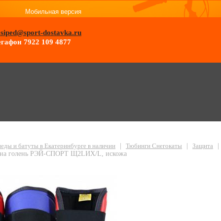
Мобильная версия
osiped@sport-dostavka.ru
гафон 7922 109 4877
ень РЭЙ-СПОРТ Щ2LИХ/L, искожа
еды и батуты в Екатеринбурге в наличии
|
Тюбинги Снегокаты
|
Защита
|
на голень РЭЙ-СПОРТ Щ2LИХ/L, искожа