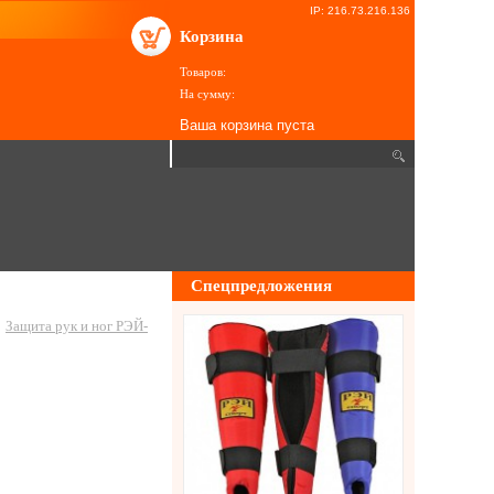
IP: 216.73.216.136
Корзина
Товаров:
На сумму:
Ваша корзина пуста
Спецпредложения
Защита рук и ног РЭЙ-