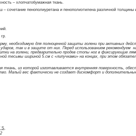
хность – хлопчатобумажная ткань.
 – сочетание пенополиуретана и пенополиэтилена различной толщины 
ний.
 гр.
му, необходимую для полноценной защиты голени при активных дейс
и ударов, так и в защите от них. Перед использованием рекомендуем 
тки на голени, предварительно продев стопы ног в фиксирующие лям
ной тесьмы шириной 5.см с
«липучками»
на концах, при этом обязате
я ткань, из которой изготавливается внутренняя поверхность, обес
во. Малый вес фактически не создает дискомфорт и дополнительные 
 S,
32