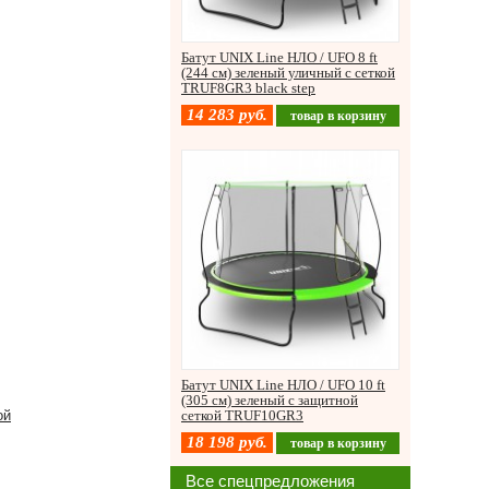
Батут UNIX Line НЛО / UFO 8 ft
(244 см) зеленый уличный с сеткой
TRUF8GR3 black step
14 283
руб.
товар в корзину
Батут UNIX Line НЛО / UFO 10 ft
(305 см) зеленый с защитной
ой
сеткой TRUF10GR3
18 198
руб.
товар в корзину
Все спецпредложения