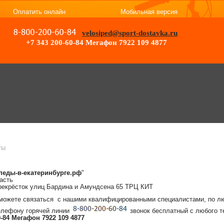
Оплатить онлайн
Мобильная версия
velosiped@sport-dostavka.ru
+7 343 200-60-84
Мегафон 7922 109 4877
ты
педы-в-екатеринбурге.рф
"
асть
перекрёсток улиц Бардина и Амундсена 65 ТРЦ КИТ
 можете связаться с нашими квалифицированными специалистами, по 
телефону горячей линии
звонок бесплатный с любого т
0-84
Мегафон 7922 109 4877