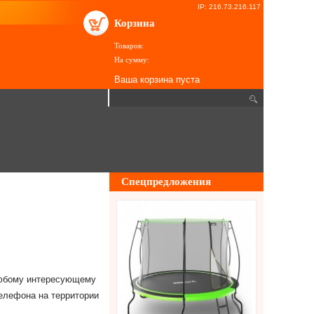
IP: 216.73.216.117
Корзина
Товаров:
На сумму:
Ваша корзина пуста
Спецпредложения
любому интересующему
елефона на территории