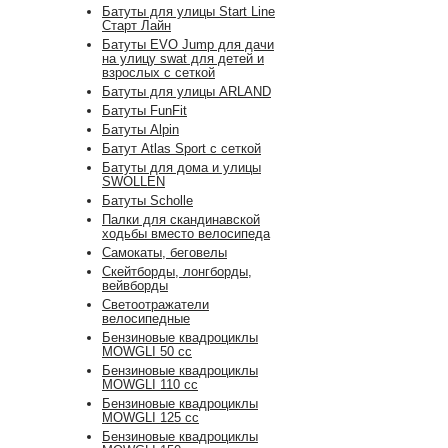
Батуты для улицы Start Line
Старт Лайн
Батуты EVO Jump для дачи
на улицу swat для детей и
взрослых с сеткой
Батуты для улицы ARLAND
Батуты FunFit
Батуты Alpin
Батут Atlas Sport с сеткой
Батуты для дома и улицы
SWOLLEN
Батуты Scholle
Палки для скандинавской
ходьбы вместо велосипеда
Самокаты, беговелы
Скейтборды, лонгборды,
вейвборды
Светоотражатели
велосипедные
Бензиновые квадроциклы
MOWGLI 50 cc
Бензиновые квадроциклы
MOWGLI 110 cc
Бензиновые квадроциклы
MOWGLI 125 cc
Бензиновые квадроциклы