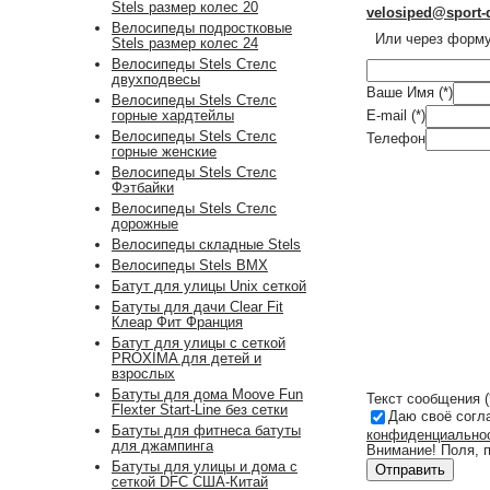
Stels размер колес 20
velosiped@sport-
Велосипеды подростковые
Или через форму 
Stels размер колес 24
Велосипеды Stels Стелс
двухподвесы
Ваше Имя (*)
Велосипеды Stels Стелс
E-mail (*)
горные хардтейлы
Велосипеды Stels Стелс
Телефон
горные женские
Велосипеды Stels Стелс
Фэтбайки
Велосипеды Stels Стелс
дорожные
Велосипеды складные Stels
Велосипеды Stels BMX
Батут для улицы Unix сеткой
Батуты для дачи Clear Fit
Клеар Фит Франция
Батут для улицы с сеткой
PROXIMA для детей и
взрослых
Батуты для дома Moove Fun
Текст сообщения (
Flexter Start-Line без сетки
Даю своё согл
Батуты для фитнеса батуты
конфиденциально
для джампинга
Внимание! Поля, 
Батуты для улицы и дома с
сеткой DFC США-Китай