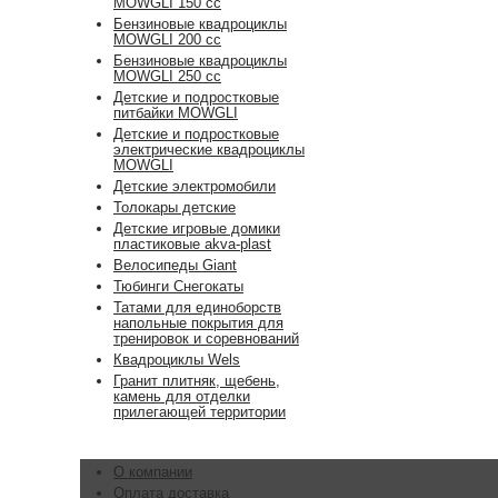
MOWGLI 150 cc
Бензиновые квадроциклы
MOWGLI 200 cc
Бензиновые квадроциклы
MOWGLI 250 cc
Детские и подростковые
питбайки MOWGLI
Детские и подростковые
электрические квадроциклы
MOWGLI
Детские электромобили
Толокары детские
Детские игровые домики
пластиковые akva-plast
Велосипеды Giant
Тюбинги Снегокаты
Татами для единоборств
напольные покрытия для
тренировок и соревнований
Квадроциклы Wels
Гранит плитняк, щебень,
камень для отделки
прилегающей территории
О компании
Оплата доставка