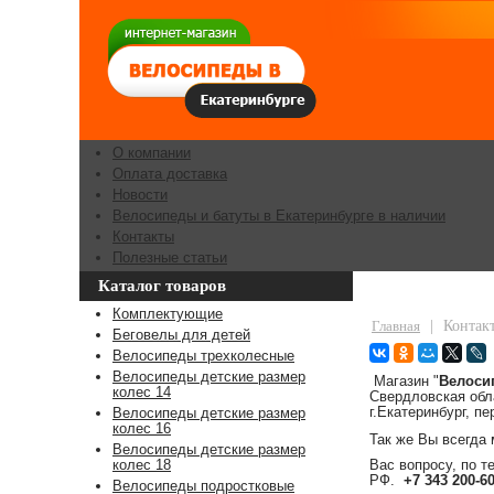
О компании
Оплата доставка
Новости
Велосипеды и батуты в Екатеринбурге в наличии
Контакты
Полезные статьи
Каталог товаров
Контакты
Комплектующие
Главная
|
Контак
Беговелы для детей
Велосипеды трехколесные
Велосипеды детские размер
Магазин "
Велоси
колес 14
Свердловская обл
г.Екатеринбург, 
Велосипеды детские размер
колес 16
Так же Вы всегда
Велосипеды детские размер
Вас вопросу, по 
колес 18
РФ.
+7 343 200-6
Велосипеды подростковые