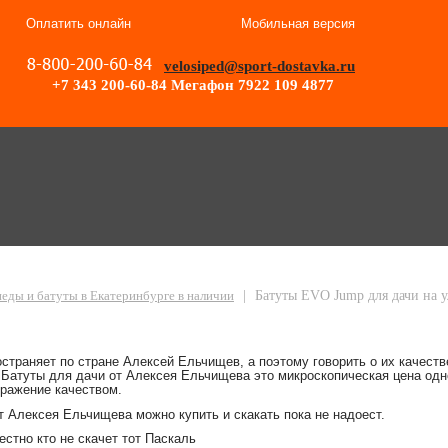
Оплатить онлайн
Мобильная версия
velosiped@sport-dostavka.ru
+7 343 200-60-84
Мегафон 7922 109 4877
 для детей и взрослых EVO Jump для дачи swat
еды и батуты в Екатеринбурге в наличии
|
Батуты EVO Jump для дачи на у
страняет по стране Алексей Ельчищев, а поэтому говорить о их качест
 Батуты для дачи от Алексея Ельчищева это микроскопическая цена од
ражение качеством.
 Алексея Ельчищева можно купить и скакать пока не надоест.
естно кто не скачет тот Паскаль