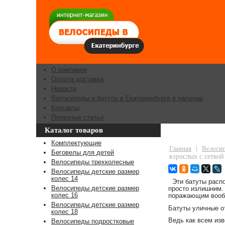
О компании
Оплата доставка
Новости
Велосипеды и батуты в Екатеринбурге в наличии
Контакты
Полезные статьи
Каталог товаров
Уличные батуты
Комплектующие
Главная
|
Велосип
Беговелы для детей
взрослых с сеткой
Велосипеды трехколесные
Велосипеды детские размер
колес 14
Эти батуты распо
Велосипеды детские размер
просто излишним.
колес 16
поражающим вооб
Велосипеды детские размер
Батуты уличные от
колес 18
Ведь как всем изв
Велосипеды подростковые