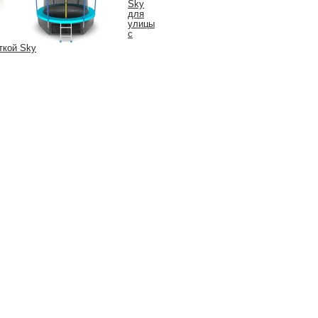
Sky
для
улицы
с
ткой Sky