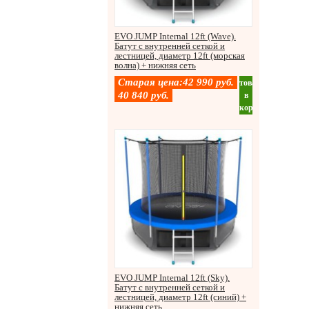
EVO JUMP Internal 12ft (Wave).
Батут с внутренней сеткой и
лестницей, диаметр 12ft (морская
волна) + нижняя сеть
Старая цена:
42 990
руб.
товар
40 840
руб.
в
корзину
EVO JUMP Internal 12ft (Sky).
Батут с внутренней сеткой и
лестницей, диаметр 12ft (синий) +
нижняя сеть