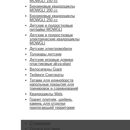
MOWGLI 150 cc
Бензиновые квадроциклы
MOWGLI 200 cc
Бензиновые квадроциклы
MOWGLI 250 cc
Детские и подростковые
питбайки MOWGLI
Детские и подростковые
электрические квадроциклы
MOWGLI
Детские электромобили
Толокары детские
Детские игровые домики
пластиковые akva-plast
Велосипеды Giant
Тюбинги Снегокаты
Татами для единоборств
напольные покрытия для
тренировок и соревнований
Квадроциклы Wels
Гранит плитняк, щебень,
камень для отделки
прилегающей территории
О компании
Оплата доставка