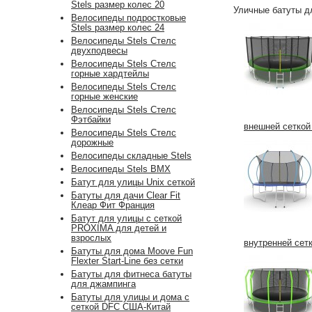
Stels размер колес 20
Уличные батуты д
Велосипеды подростковые
Stels размер колес 24
Велосипеды Stels Стелс
двухподвесы
Велосипеды Stels Стелс
горные хардтейлы
Велосипеды Stels Стелс
горные женские
Велосипеды Stels Стелс
Фэтбайки
внешней сеткой 
Велосипеды Stels Стелс
дорожные
Велосипеды складные Stels
Велосипеды Stels BMX
Батут для улицы Unix сеткой
Батуты для дачи Clear Fit
Клеар Фит Франция
Батут для улицы с сеткой
PROXIMA для детей и
взрослых
внутренней сетк
Батуты для дома Moove Fun
Flexter Start-Line без сетки
Батуты для фитнеса батуты
для джампинга
Батуты для улицы и дома с
сеткой DFC США-Китай