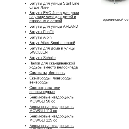
Батуты для улицы Start Line
Старт Лайн
Батуты EVO Jump для дачи
на улицу swat для детей и
Терилиновой се
взрослых с сеткой
Батуты для улицы ARLAND
Батуты FunFit
Батуты Alpin
Батут Atlas Sport с сеткой
Батуты для дома и улицы
SWOLLEN
Батуты Scholle
Палки для скандинавской
ходьбы вместо велосипеда
Самокаты, беговелы
Скейтборды, лонгборды,
вейвборды
Светоотражатели
велосипедные
Бензиновые квадроциклы
MOWGLI 50 cc
Бензиновые квадроциклы
MOWGLI 110 cc
Бензиновые квадроциклы
MOWGLI 125 cc
Бензиновые квадроциклы