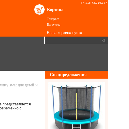
IP: 216.73.216.177
Корзина
Товаров:
На сумму:
Ваша корзина пуста
Спецпредложения
лицу swat для детей и
ве представляется
новременно с