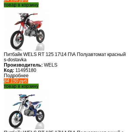
товар в корзину
Питбайк WELS RT 125 17\14 П\А Полуавтомат красный
s-dostavka
Производитель:
WELS
Код:
11495180
Подробнее
84 150
руб.
товар в корзину