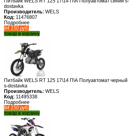
Питбайк WELS RT 125 17\14 П\А Полуавтомат синий s-
dostavka
Производитель:
WELS
Код:
11476807
Подробнее
84 150
руб.
товар в корзину
Питбайк WELS RT 125 17\14 П\А Полуавтомат черный
s-dostavka
Производитель:
WELS
Код:
11495338
Подробнее
84 150
руб.
товар в корзину