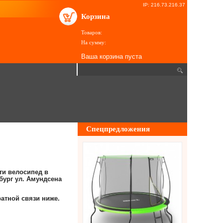
IP: 216.73.216.37
Корзина
Товаров:
На сумму:
Ваша корзина пуста
Спецпредложения
ти велосипед в
бург ул. Амундсена
атной связи ниже.