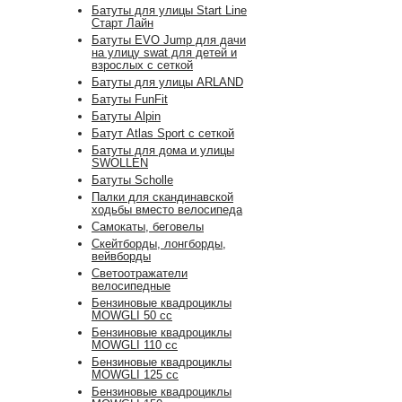
Батуты для улицы Start Line
Старт Лайн
Батуты EVO Jump для дачи
на улицу swat для детей и
взрослых с сеткой
Батуты для улицы ARLAND
Батуты FunFit
Батуты Alpin
Батут Atlas Sport с сеткой
Батуты для дома и улицы
SWOLLEN
Батуты Scholle
Палки для скандинавской
ходьбы вместо велосипеда
Самокаты, беговелы
Скейтборды, лонгборды,
вейвборды
Светоотражатели
велосипедные
Бензиновые квадроциклы
MOWGLI 50 cc
Бензиновые квадроциклы
MOWGLI 110 cc
Бензиновые квадроциклы
MOWGLI 125 cc
Бензиновые квадроциклы