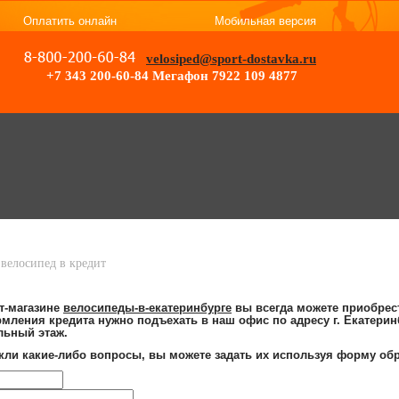
Оплатить онлайн
Мобильная версия
velosiped@sport-dostavka.ru
+7 343 200-60-84
Мегафон 7922 109 4877
ед в кредит
 велосипед в кредит
т-магазине
велосипеды-в-екатеринбурге
вы всегда можете приобрес
мления кредита нужно подъехать в наш офис по адресу г. Екатерин
льный этаж.
икли какие-либо вопросы, вы можете задать их используя форму обр