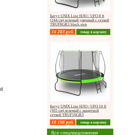
Батут UNIX Line НЛО / UFO 8 ft
(244 см) зеленый уличный с сеткой
TRUF8GR3 black step
14 283
руб.
товар в корзину
ой
Батут UNIX Line НЛО / UFO 10 ft
(305 см) зеленый с защитной
сеткой TRUF10GR3
18 198
руб.
товар в корзину
Все спецпредложения