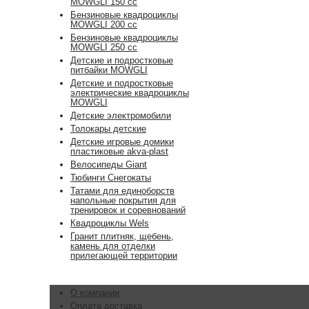
MOWGLI 150 cc
Бензиновые квадроциклы
MOWGLI 200 cc
Бензиновые квадроциклы
MOWGLI 250 cc
Детские и подростковые
питбайки MOWGLI
Детские и подростковые
электрические квадроциклы
MOWGLI
Детские электромобили
Толокары детские
Детские игровые домики
пластиковые akva-plast
Велосипеды Giant
Тюбинги Снегокаты
Татами для единоборств
напольные покрытия для
тренировок и соревнований
Квадроциклы Wels
Гранит плитняк, щебень,
камень для отделки
прилегающей территории
О компании
Оплата доставка