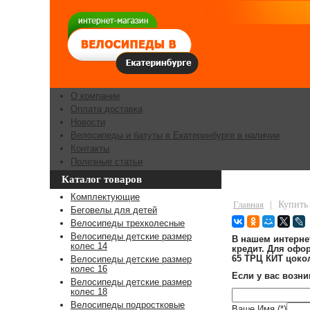
О компании
Оплата доставка
Новости
Велосипеды и батуты в Екатеринбурге в наличии
Контакты
Полезные статьи
Каталог товаров
Купить велосип
Комплектующие
Главная
|
Купить
Беговелы для детей
Велосипеды трехколесные
Велосипеды детские размер
В нашем интерне
колес 14
кредит. Для офор
65 ТРЦ КИТ цоко
Велосипеды детские размер
колес 16
Если у вас возн
Велосипеды детские размер
колес 18
Велосипеды подростковые
Ваше Имя (*)