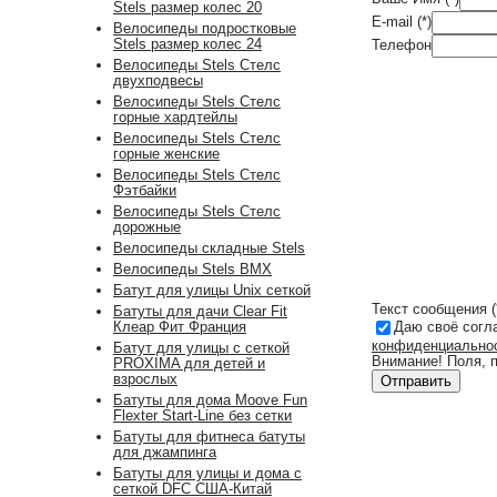
Stels размер колес 20
E-mail (*)
Велосипеды подростковые
Stels размер колес 24
Телефон
Велосипеды Stels Стелс
двухподвесы
Велосипеды Stels Стелс
горные хардтейлы
Велосипеды Stels Стелс
горные женские
Велосипеды Stels Стелс
Фэтбайки
Велосипеды Stels Стелс
дорожные
Велосипеды складные Stels
Велосипеды Stels BMX
Батут для улицы Unix сеткой
Текст сообщения (
Батуты для дачи Clear Fit
Клеар Фит Франция
Даю своё согл
конфиденциально
Батут для улицы с сеткой
Внимание! Поля, 
PROXIMA для детей и
взрослых
Батуты для дома Moove Fun
Flexter Start-Line без сетки
Батуты для фитнеса батуты
для джампинга
Батуты для улицы и дома с
сеткой DFC США-Китай