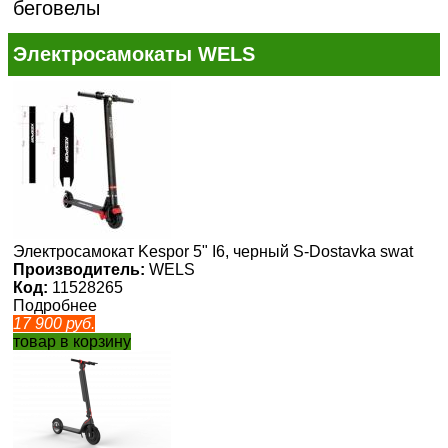
беговелы
Электросамокаты WELS
Электросамокат Kespor 5" I6, черный S-Dostavka swat
Производитель:
WELS
Код:
11528265
Подробнее
17 900
руб.
товар в корзину