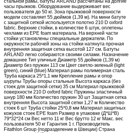
стальной рамы, батуты ARLAND рассчитаны на долгие
часы прыжков. Оборудование выдерживает вес
пользователя до 50 кг. Зона прыжковой поверхности
модели составляет 55 дюймов (1,39 м). На мини батуте
с защитной сеткой используется полотно 210 D oxford
fabric. Верхние стойки, в количестве 6 штук, оплетены
чехлами из EPE foam материала. На верхней части
стойки установлены специальные держатели. По
окружности рабочей зоны на стойки натянута прочная
внутренняя защитная сетка высотой 127 см. Батуты
ARLAND легко собираются своими силами. Назначение
домашнее Тип уличные Диаметр 55 дюймов (1,39 м)
Диаметр без пружин 113 см Цвет светло-зеленый (light
green), синий (blue) Материал рамы полимерная сталь
Труба каркаса 25*1,1 мм Крепление рамы и опор
шурупы Трубы опоры стальные Высота каркаса (без
стоек для защитной сетки) 35 см Материал прыжковой
поверхности 210 D oxford fabric Пружины эластичный
шнур 180 мм Количество пружин 30 шт Защитная сетка
внутренняя Высота защитной сетки 1,27 м Количество
стоек 6 шт Труба стойки 25*0,8 мм Материал защитных
кожухов стоек EPE foam Размер в упаковке (Д*Ш*В)
79*32*24 см Вес нетто 11 кг Вес брутто 12 кг Макс. вес
пользователя 50 кг Гарантия 1 г. Производитель
Fitathlon Group (подразделение в Швеции) Страна