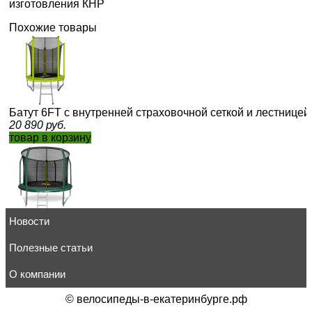
изготовления КНР
Похожие товары
Батут 6FT с внутренней страховочной сеткой и лестницей
20 890
руб.
товар в корзину
Новости
Батут премиум 10FT с внутренней страховочной сеткой и 
green)ARLAND
25 470
Полезные статьи
руб.
товар в корзину
О компании
©
велосипеды-в-екатеринбурге.рф