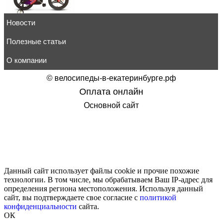
Новости
Детский велосипед Stels Galaxy Pro 16" V010 красный
24 465
руб.
товар в корзину
Полезные статьи
О компании
©
велосипеды-в-екатеринбурге.рф
Оплата онлайн
Детский велосипед Stels Arrow 16" V020 черный
Основной сайт
16 185
руб.
Оформить покупку
Данный сайт использует файлы cookie и прочие похожие
технологии. В том числе, мы обрабатываем Ваш IP-адрес для
Детский велосипед Stels Wind 16" Z020 розовый
определения региона местоположения. Используя данный
14 760
руб.
сайт, вы подтверждаете свое согласие с
политикой
товар в корзину
конфиденциальности
сайта.
ОК