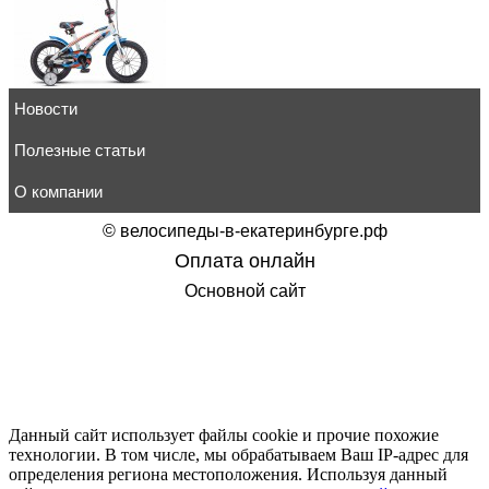
Новости
Детский велосипед Stels Arrow 14" V020
14 580
руб.
товар в корзину
Полезные статьи
О компании
©
велосипеды-в-екатеринбурге.рф
Оплата онлайн
Детский велосипед Stels Jet 14" Z010 белый
Основной сайт
14 580
руб.
товар в корзину
Данный сайт использует файлы cookie и прочие похожие
технологии. В том числе, мы обрабатываем Ваш IP-адрес для
Детский велосипед Stels Galaxy Pro 14" V010
определения региона местоположения. Используя данный
23 385
руб.