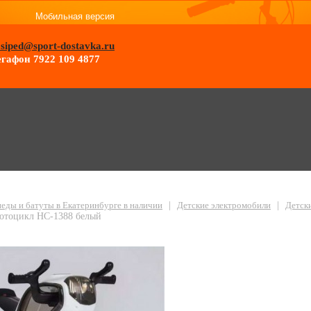
Мобильная версия
osiped@sport-dostavka.ru
гафон 7922 109 4877
ромотоцикл HC-1388 белый
еды и батуты в Екатеринбурге в наличии
|
Детские электромобили
|
Детск
мотоцикл HC-1388 белый