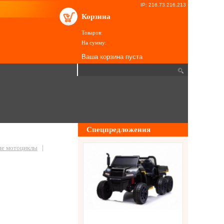
IP: 216.73.216.213
Корзина
Товаров:
На сумму:
Ваша корзина пуста
Спецпредложения
ие мотоциклы
|