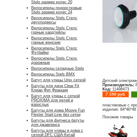
Stels размер колес 20
Велосипеды подростковые
Stels размер колес 24
Велосипеды Stels Стелс
двухподвесы
Велосипеды Stels Стелс
горные хардтейлы
Велосипеды Stels Стелс
горные женские
Велосипеды Stels Стелс
Фэтбайки
Велосипеды Stels Стелс
дорожные
Велосипеды складные Stels
Велосипеды Stels BMX
Батут для улицы Unix сеткой
Детский электром
Производитель:
R
Батуты для дачи Clear Fit
Код:
11498473
Клеар Фит Франция
7 590
руб.
Батут для улицы с сеткой
PROXIMA для детей и
взрослых
пластиковые с про
изделия: 84*46*48 
Батуты для дома Moove Fun
Flexter Start-Line без сетки
Похожие товары
Батуты для фитнеса батуты
для джампинга
Батуты для улицы и дома с
сеткой DFC США-Китай