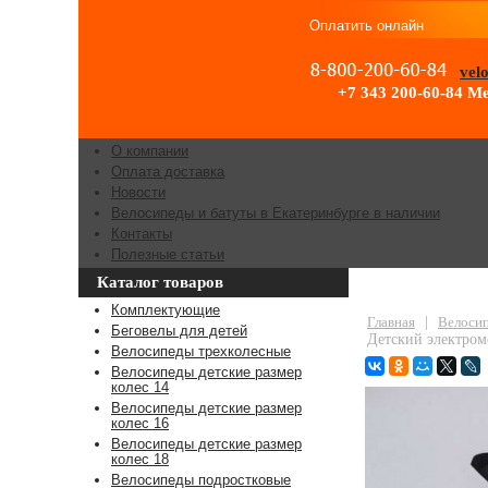
Оплатить онлайн
vel
+7 343 200-60-84
Ме
О компании
Оплата доставка
Новости
Велосипеды и батуты в Екатеринбурге в наличии
Контакты
Полезные статьи
Каталог товаров
Детский элект
Комплектующие
Главная
|
Велосип
Беговелы для детей
Детский электро
Велосипеды трехколесные
Велосипеды детские размер
колес 14
Велосипеды детские размер
колес 16
Велосипеды детские размер
колес 18
Велосипеды подростковые