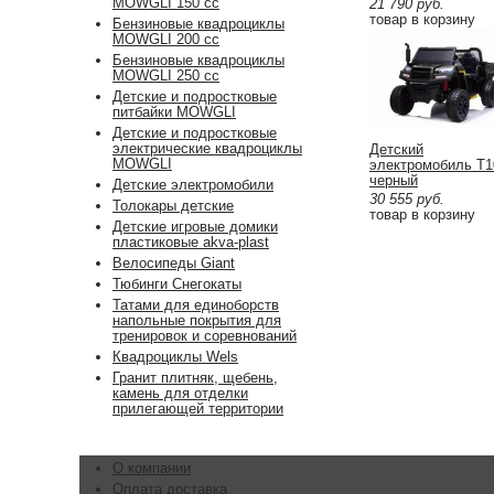
MOWGLI 150 cc
21 790
руб.
товар в корзину
Бензиновые квадроциклы
MOWGLI 200 cc
Бензиновые квадроциклы
MOWGLI 250 cc
Детские и подростковые
питбайки MOWGLI
Детские и подростковые
электрические квадроциклы
Детский
MOWGLI
электромобиль T
черный
Детские электромобили
30 555
руб.
Толокары детские
товар в корзину
Детские игровые домики
пластиковые akva-plast
Велосипеды Giant
Тюбинги Снегокаты
Татами для единоборств
напольные покрытия для
тренировок и соревнований
Квадроциклы Wels
Гранит плитняк, щебень,
камень для отделки
прилегающей территории
О компании
Оплата доставка