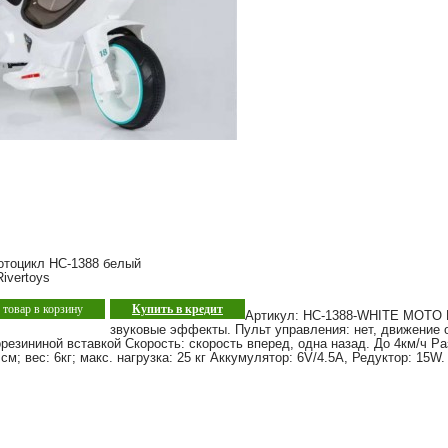
отоцикл HC-1388 белый
ivertoys
товар в корзину
Купить в кредит
Артикул: HC-1388-WHITE MOTO 
звуковые эффекты. Пульт управления: нет, движение 
резининой вставкой Скорость: скорость вперед, одна назад. До 4км/ч Р
см; вес: 6кг; макс. нагрузка: 25 кг Аккумулятор: 6V/4.5А, Редуктор: 15W.