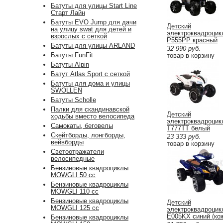
Батуты для улицы Start Line
Старт Лайн
Батуты EVO Jump для дачи
Детский
на улицу swat для детей и
электроквадроцик
взрослых с сеткой
P555PP красный
Батуты для улицы ARLAND
32 990
руб.
Батуты FunFit
товар в корзину
Батуты Alpin
Батут Atlas Sport с сеткой
Батуты для дома и улицы
SWOLLEN
Батуты Scholle
Палки для скандинавской
Детский
ходьбы вместо велосипеда
электроквадроцик
Самокаты, беговелы
T777TT белый
Скейтборды, лонгборды,
23 333
руб.
вейвборды
товар в корзину
Светоотражатели
велосипедные
Бензиновые квадроциклы
MOWGLI 50 cc
Бензиновые квадроциклы
MOWGLI 110 cc
Бензиновые квадроциклы
Детский
MOWGLI 125 cc
электроквадроцик
E005KX синий (ко
Бензиновые квадроциклы