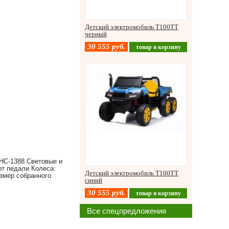
Детский электромобиль T100TT
черный
30 555
руб.
товар в корзину
HC-1388 Световые и
от педали Колеса:
Детский электромобиль T100TT
азмер собранного
синий
30 555
руб.
товар в корзину
Все спецпредложения