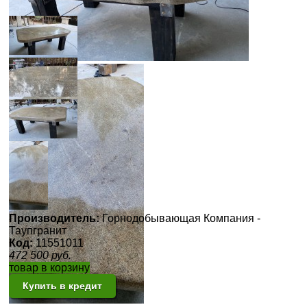
Производитель:
Горнодобывающая Компания -
Таупгранит
Код:
11551011
472 500
руб.
товар в корзину
Купить в кредит