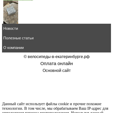
Новости
Кляйне гранит эконом
331
руб.
товар в корзину
Полезные статьи
О компании
©
велосипеды-в-екатеринбурге.рф
Оплата онлайн
Отделочный гранитный фасадный камень
Основной сайт
473
руб.
товар в корзину
Данный сайт использует файлы cookie и прочие похожие
технологии. В том числе, мы обрабатываем Ваш IP-адрес для
Гранитный тандыр каменный таупгранит
определения региона местоположения. Используя данный