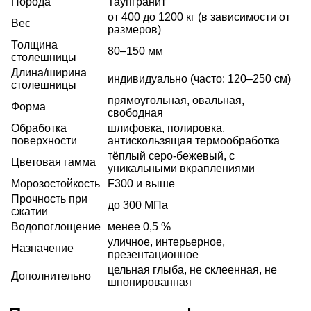
Порода
Таупгранит
от 400 до 1200 кг (в зависимости от
Вес
размеров)
Толщина
80–150 мм
столешницы
Длина/ширина
индивидуально (часто: 120–250 см)
столешницы
прямоугольная, овальная,
Форма
свободная
Обработка
шлифовка, полировка,
поверхности
антискользящая термообработка
тёплый серо-бежевый, с
Цветовая гамма
уникальными вкраплениями
Морозостойкость
F300 и выше
Прочность при
до 300 МПа
сжатии
Водопоглощение
менее 0,5 %
уличное, интерьерное,
Назначение
презентационное
цельная глыба, не склеенная, не
Дополнительно
шпонированная