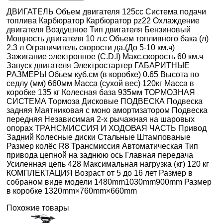
ДВИГАТЕЛЬ Объем двигателя 125cc Система подачи
топлива Карбюратор Карбюратор pz22 Охлаждение
двигателя Воздушное Тип двигателя Бензиновый
Мощность двигателя 10 л.с Объем топливного бака (л)
2.3 л Ограничитель скорости да.(До 5-10 км.ч)
Зажигание электронное (C.D.I) Макс.скорость 60 км.ч
Запуск двигателя Электростартер ГАБАРИТНЫЕ
РАЗМЕРЫ Обьем куб.см (в коробке) 0.65 Высота по
седлу (мм) 660мм Масса (сухой вес) 120кг Масса в
коробке 135 кг Колесная база 935мм ТОРМОЗНАЯ
СИСТЕМА Тормоза Дисковые ПОДВЕСКА Подвеска
задняя Маятниковая с моно амортизатором Подвеска
передняя Независимая 2-х рычажная на шаровых
опорах ТРАНСМИССИЯ И ХОДОВАЯ ЧАСТЬ Привод
Задний Колесные диски Стальные Штампованые
Размер колёс R8 Трансмиссия Автоматическая Тип
привода цепной на заднюю ось Главная передача
Усиленная цепь 428 Максимальная нагрузка (кг) 120 кг
КОМПЛЕКТАЦИЯ Возраст от 5 до 16 лет Размер в
собраном виде модели 1480mm1030mm900mm Размер
в коробке 1320mm×760mm×660mm
Похожие товары