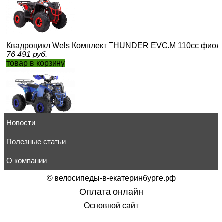
Квадроцикл Wels Комплект THUNDER EVO.M 110cc фиоле
76 491
руб.
товар в корзину
Новости
Квадроцикл Wels ATV THUNDER EVO 125 s-dostavka Син
107 550
руб.
товар в корзину
Полезные статьи
О компании
©
велосипеды-в-екатеринбурге.рф
Оплата онлайн
Квадроцикл Wels ATV THUNDER EVO 125 X ST s-dostavk
Основной сайт
116 990
руб.
товар в корзину