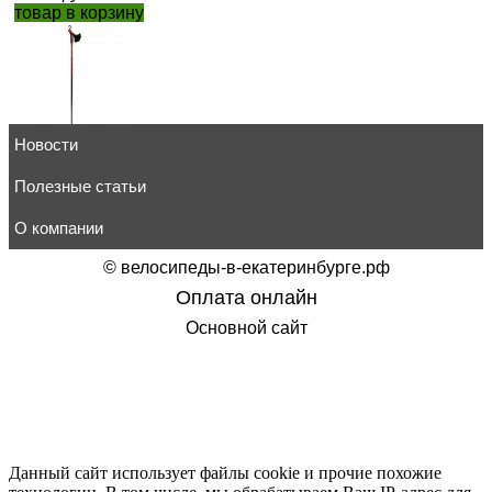
товар в корзину
Новости
Палки для скандинавской ходьбы STC Extreme 110см
1 700
руб.
товар в корзину
Полезные статьи
О компании
©
велосипеды-в-екатеринбурге.рф
Оплата онлайн
Палки для скандинавской ходьбы NordicPro Walk Carbon 
Основной сайт
6 032
руб.
товар в корзину
Данный сайт использует файлы cookie и прочие похожие