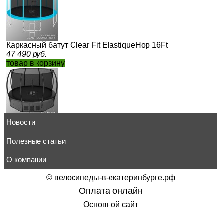
Каркасный батут Clear Fit ElastiqueHop 16Ft
47 490
руб.
товар в корзину
Новости
Каркасный батут Clear Fit SpaceHop 14Ft
68 391
руб.
товар в корзину
Полезные статьи
О компании
©
велосипеды-в-екатеринбурге.рф
Оплата онлайн
Каркасный батут Clear Fit SunHop 8Ft s-dostavka
Основной сайт
12 600
руб.
товар в корзину