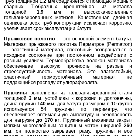
труб толщиной
1.2 мм
соединяется с помощью мощных
сварных Т-образных кронштейнов из металла
толщиной
1.9 мм
и высококачественных
гальванизированных метизов. Качественная двойная
оцинковка всех труб конструкции исключает коррозию,
увеличивает срок эксплуатации батута.
Прыжковое полотно
— это основной элемент батута.
Материал прыжкового полотна Перматрон (Permatron)
— эластичный материал, способный возвращаться в
исходное состояние при постоянном воздействии с
разным усилием. Термообработка волокон материала
обеспечивает высокую прочность на разрыв и
стрессоустойчивость материала. Это влагостойкий,
эластичный термоустойчивый материал, не
поддающийся распаду от ультрафиолета.
Пружины
выполнены из гальванизированной стали
толщиной
3 мм
, устойчивы к коррозии и долговечны,
длина пружин
140 мм
, для батута размером в 10 футов
используется 54 пружины по периметру, что
обеспечивает оптимальную амплитуду и безопасность
для нагрузки
до 170 кг
. Пружинный механизм закрыт
мягким многослойным защитным матом шириной
260
мм
, он полностью закрывает раму, пружины и все