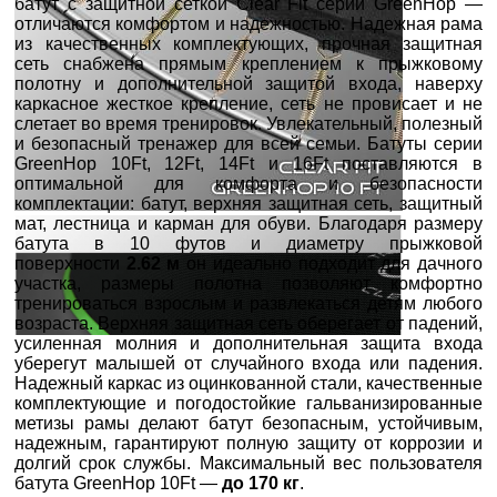
батут с защитной сеткой Clear Fit серии GreenHop —
отличаются комфортом и надежностью. Надежная рама
из качественных комплектующих, прочная защитная
сеть снабжена прямым креплением к прыжковому
полотну и дополнительной защитой входа, наверху
каркасное жесткое крепление, сеть не провисает и не
слетает во время тренировок. Увлекательный, полезный
и безопасный тренажер для всей семьи. Батуты серии
GreenHop 10Ft, 12Ft, 14Ft и 16Ft поставляются в
оптимальной для комфорта и безопасности
комплектации: батут, верхняя защитная сеть, защитный
мат, лестница и карман для обуви. Благодаря размеру
батута в 10 футов и диаметру прыжковой
поверхности
2.62 м
он идеально подходит для дачного
участка, размеры полотна позволяют комфортно
тренироваться взрослым и развлекаться детям любого
возраста. Верхняя защитная сеть оберегает от падений,
усиленная молния и дополнительная защита входа
уберегут малышей от случайного входа или падения.
Надежный каркас из оцинкованной стали, качественные
комплектующие и погодостойкие гальванизированные
метизы рамы делают батут безопасным, устойчивым,
надежным, гарантируют полную защиту от коррозии и
долгий срок службы. Максимальный вес пользователя
батута GreenHop 10Ft —
до 170 кг
.