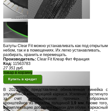
Батуты Clear Fit можно устанавливать как под открытым
небом, так и в помещениях. Их легко устанавливать,
разбирать, хранить и перемещать.
Производитель:
Clear Fit Клеар Фит Франция
Код:
11563783
27 351
руб.
товар в корзину
Купить в кредит
В 2026 году представлена обновленная линейка с
улучшенной конструкцией каркаса. Усиление достигнуто
за счет использования прочных Т-образных
кронштейнов из металла толщиной
1.9 мм
. Кроме того,
в комплектацию добавлен карман для обуви. Каркасный