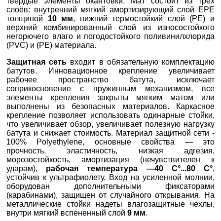
твердые элементы окантовки. Мат состоит из трех
слоёв: внутренний мягкий амортизирующий слой EPE
толщиной
10 мм
, нижний термостойкий слой (PE) и
верхний комбинированный слой из износостойкого
негорючего влаго и погодостойкого поливинилхлорида
(PVC) и (PE) материала.
Защитная сеть
входит в обязательную комплектацию
батутов. Инновационное крепление увеличивает
рабочее пространство батута, исключает
соприкосновение с пружинным механизмом, все
элементы крепления закрыты мягким матом или
выполнены из безопасных материалов. Каркасное
крепление позволяет использовать одинарные стойки,
что увеличивает обзор, увеличивает полезную нагрузку
батута и снижает стоимость. Материал защитной сети -
100% Polyethylene, основные свойства — это
прочность, эластичность, низкая адгезия,
морозостойкость, амортизация (нечувствителен к
ударам),
рабочая температура —40 C°...80 C°
,
устойчив к ультрафиолету. Вход на усиленной молнии,
оборудован дополнительными фиксаторами
(карабинами), защищен от случайного открывания. На
металлические стойки надеты влагозащитные чехлы,
внутри мягкий вспененный слой
9 мм
.