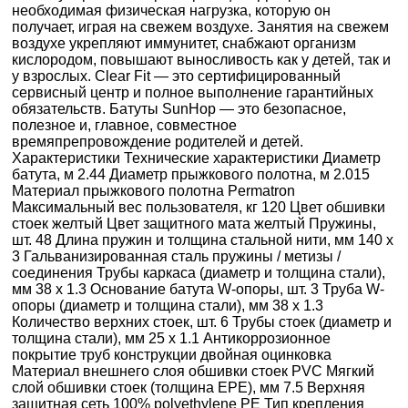
необходимая физическая нагрузка, которую он
получает, играя на свежем воздухе. Занятия на свежем
воздухе укрепляют иммунитет, снабжают организм
кислородом, повышают выносливость как у детей, так и
у взрослых. Clear Fit — это сертифицированный
сервисный центр и полное выполнение гарантийных
обязательств. Батуты SunHop — это безопасное,
полезное и, главное, совместное
времяпрепровождение родителей и детей.
Характеристики Технические характеристики Диаметр
батута, м 2.44 Диаметр прыжкового полотна, м 2.015
Материал прыжкового полотна Permatron
Максимальный вес пользователя, кг 120 Цвет обшивки
стоек желтый Цвет защитного мата желтый Пружины,
шт. 48 Длина пружин и толщина стальной нити, мм 140 x
3 Гальванизированная сталь пружины / метизы /
соединения Трубы каркаса (диаметр и толщина стали),
мм 38 x 1.3 Основание батута W-опоры, шт. 3 Труба W-
опоры (диаметр и толщина стали), мм 38 x 1.3
Количество верхних стоек, шт. 6 Трубы стоек (диаметр и
толщина стали), мм 25 x 1.1 Антикоррозионное
покрытие труб конструкции двойная оцинковка
Материал внешнего слоя обшивки стоек PVC Мягкий
слой обшивки стоек (толщина EPE), мм 7.5 Верхняя
защитная сеть 100% polyethylene PE Тип крепления