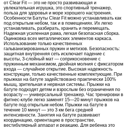
от Clear Fit — это не просто развивающая и
увлекательная игрушка, это спортивный тренажер,
польза для здоровья и море хорошего настроения.
Особенности Батуты Clear Fit можно устанавливать как
под открытым небом, так и в помещениях. Их легко
устанавливать, разбирать, хранить и перемещать.
Надежная усиленная рама, легкая безопасная сборка.
Оцинковка всех металлических элементов каркаса.
Использование только качественных
гальванизированных пружин и метизов. Безопасность:
защитная внутренняя сеть исключает падение с
высоты, 3-слойный мат — соприкосновение с
пружинным механизмом, двойная молния с фиксатором
входа — случайное открытие. Высокая надежность
конструкции, только качественные комплектующие. При
прыжках на батуте задействовано практически 100%
мышц, зрительная и нервная системы. Прыжки на
батуте подходят детям и взрослым без ограничения по
возрасту — универсальный тренажер. Час тренировки в
фитнес-клубе легко заменят 15—20 минут прыжков на
батуте под открытым небом. Прыжки на батуте в
течение 10 минут — это 3 км бега средней
интенсивности. Занятия на батуте развивают
координацию, ориентацию в пространстве,
вестибулярный аппарат и реакцию. Для ребенка это