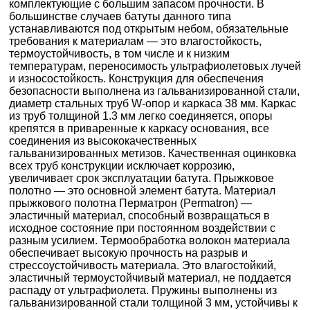
комплектующие с большим запасом прочности. В
большинстве случаев батуты данного типа
устанавливаются под открытым небом, обязательные
требования к материалам — это влагостойкость,
термоустойчивость, в том числе и к низким
температурам, переносимость ультрафиолетовых лучей
и износостойкость. Конструкция для обеспечения
безопасности выполнена из гальванизированной стали,
диаметр стальных труб W-опор и каркаса 38 мм. Каркас
из труб толщиной 1.3 мм легко соединяется, опоры
крепятся в приваренные к каркасу основания, все
соединения из высококачественных
гальванизированных метизов. Качественная оцинковка
всех труб конструкции исключает коррозию,
увеличивает срок эксплуатации батута. Прыжковое
полотно — это основной элемент батута. Материал
прыжкового полотна Перматрон (Permatron) —
эластичный материал, способный возвращаться в
исходное состояние при постоянном воздействии с
разным усилием. Термообработка волокон материала
обеспечивает высокую прочность на разрыв и
стрессоустойчивость материала. Это влагостойкий,
эластичный термоустойчивый материал, не поддается
распаду от ультрафиолета. Пружины выполнены из
гальванизированной стали толщиной 3 мм, устойчивы к