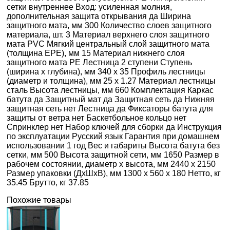
сетки внутреннее Вход: усиленная молния,
дополнительная защита открывания да Ширина
защитного мата, мм 300 Количество слоев защитного
материала, шт. 3 Материал верхнего слоя защитного
мата PVC Мягкий центральный слой защитного мата
(толщина EPE), мм 15 Материал нижнего слоя
защитного мата PE Лестница 2 ступени Ступень
(ширина x глубина), мм 340 x 35 Профиль лестницы
(диаметр и толщина), мм 25 x 1.27 Материал лестницы
сталь Высота лестницы, мм 660 Комплектация Каркас
батута да Защитный мат да Защитная сеть да Нижняя
защитная сеть нет Лестница да Фиксаторы батута для
защиты от ветра нет Баскетбольное кольцо нет
Спринклер нет Набор ключей для сборки да Инструкция
по эксплуатации Русский язык Гарантия при домашнем
использовании 1 год Вес и габариты Высота батута без
сетки, мм 500 Высота защитной сети, мм 1650 Размер в
рабочем состоянии, диаметр х высота, мм 2440 x 2150
Размер упаковки (ДхШхВ), мм 1300 x 560 x 180 Нетто, кг
35.45 Брутто, кг 37.85
Похожие товары