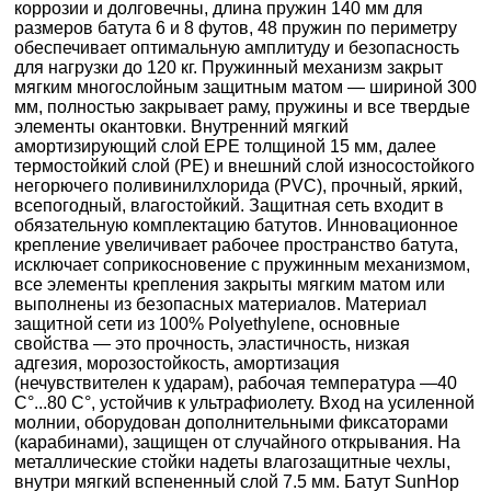
коррозии и долговечны, длина пружин 140 мм для
размеров батута 6 и 8 футов, 48 пружин по периметру
обеспечивает оптимальную амплитуду и безопасность
для нагрузки до 120 кг. Пружинный механизм закрыт
мягким многослойным защитным матом — шириной 300
мм, полностью закрывает раму, пружины и все твердые
элементы окантовки. Внутренний мягкий
амортизирующий слой EPE толщиной 15 мм, далее
термостойкий слой (PE) и внешний слой износостойкого
негорючего поливинилхлорида (PVC), прочный, яркий,
всепогодный, влагостойкий. Защитная сеть входит в
обязательную комплектацию батутов. Инновационное
крепление увеличивает рабочее пространство батута,
исключает соприкосновение с пружинным механизмом,
все элементы крепления закрыты мягким матом или
выполнены из безопасных материалов. Материал
защитной сети из 100% Polyethylene, основные
свойства — это прочность, эластичность, низкая
адгезия, морозостойкость, амортизация
(нечувствителен к ударам), рабочая температура —40
C°...80 C°, устойчив к ультрафиолету. Вход на усиленной
молнии, оборудован дополнительными фиксаторами
(карабинами), защищен от случайного открывания. На
металлические стойки надеты влагозащитные чехлы,
внутри мягкий вспененный слой 7.5 мм. Батут SunHop