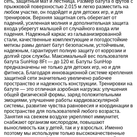
сеть, защитный мат и лестница. Размер батута 8 футов с
прыжковой поверхностью 2.015 м легко разместить на
любом участке, он подойдет и для детских игр, и для
тренировок. Верхняя защитная сеть оберегает от
падений, усиленная молния и дополнительная защита
входа уберегут малышей от случайного входа или
падения. Надежный каркас из гальванизированной
стали, качественные комплектующие и погодостойкие
метизы рамы делает батут безопасным, устойчивым,
надежным, гарантирует полную защиту от коррозии и
долгий срок службы. Максимальный вес пользователя
батута SunHop 8Ft — до 120 кг. Батуты SunHop
предназначены не только для детских игр, но и для
фитнеса. Благодаря инновационной системе крепления
защитной сети значительно увеличено рабочее
пространство и надежность конструкции. Тренировки на
батуте — это отличная аэробная нагрузка: улучшения
общей физической формы, заряд положительными
эмоциями, улучшение работы кардиоваскулярной
системы, развитие чувства равновесия и координации в
пространстве для пользователей любого возраста.
Занятия на свежем воздухе укрепляют иммунитет,
снабжают организм кислородом, повышают
выносливость как у детей, так и у взрослых. Именно
поэтому мы используем только высококачественные