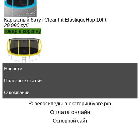
Каркасный батут Clear Fit ElastiqueHop 10Ft
29 990
руб.
товар в корзину
Новости
Каркасный батут Clear Fit SunHop 16Ft s-dostavka
29 700
руб.
товар в корзину
Полезные статьи
О компании
©
велосипеды-в-екатеринбурге.рф
Оплата онлайн
Каркасный батут Clear Fit ElastiqueHop 14Ft
Основной сайт
23 400
руб.
товар в корзину