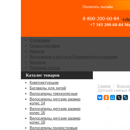
Оплатить онлайн
vel
+7 343 200-60-84
Ме
О компании
Оплата доставка
Новости
Велосипеды и батуты в Екатеринбурге в наличии
Контакты
Полезные статьи
Каталог товаров
Детский самок
Комплектующие
Главная
|
Велосип
Беговелы для детей
Детский самокат
Велосипеды трехколесные
Велосипеды детские размер
колес 14
Велосипеды детские размер
колес 16
Велосипеды детские размер
колес 18
Велосипеды подростковые