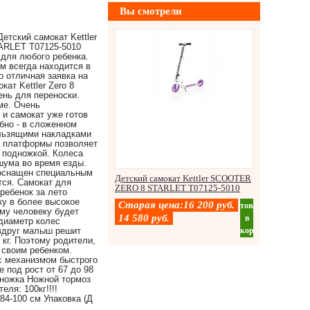
Вы смотрели
Детский самокат Kettler
RLET T07125-5010
 для любого ребенка.
м всегда находится в
о отличная заявка на
ат Kettler Zero 8
ень для переноски.
ме. Очень
 и самокат уже готов
бно - в сложенном
ользящими накладками
е платформы позволяет
 подножкой. Колеса
шума во время езды.
 оснащен специальным
Детский самокат Kettler SCOOTER
тся. Самокат для
ZERO 8 STARLET T07125-5010
 ребенок за лето
ку в более высокое
Старая цена:
16 200
руб.
товар
ому человеку будет
14 580
руб.
в
 диаметр колес
корзину
 вдруг малыш решит
 кг. Поэтому родители,
 своим ребенком.
с механизмом быстрого
под рост от 67 до 98
дножка Ножной тормоз
ля: 100кг!!!!
 84-100 см Упаковка (Д