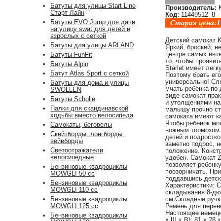
Батуты для улицы Start Line
Производитель:
K
Старт Лайн
Код:
11449512_8
Батуты EVO Jump для дачи
Старая цена:
1
на улицу swat для детей и
взрослых с сеткой
Детский самокат K
Батуты для улицы ARLAND
Яркий, броский, 
центре самых инте
Батуты FunFit
то, чтобы проявит
Батуты Alpin
Starlet имеет ле
Батут Atlas Sport с сеткой
Поэтому брать его
универсально! Сло
Батуты для дома и улицы
мчать ребенка по 
SWOLLEN
виде самокат пра
Батуты Scholle
и утолщениями на
Палки для скандинавской
малышу прочно ст
ходьбы вместо велосипеда
самоката имеют к
Чтобы ребенок мо
Самокаты, беговелы
ножным тормозом. 
Скейтборды, лонгборды,
детей и подростко
вейвборды
заметно подрос, н
Светоотражатели
положение. Констр
велосипедные
удобен. Самокат 
позволяет ребенку
Бензиновые квадроциклы
поозорничать. При
MOWGLI 50 cc
поддавшись детско
Бензиновые квадроциклы
Характеристики: 
MOWGLI 110 cc
складывания 8-дю
Бензиновые квадроциклы
см Складные ручк
MOWGLI 125 cc
Ремень для перен
Настоящее немецко
Бензиновые квадроциклы
х Ш х В): 81 х 28 