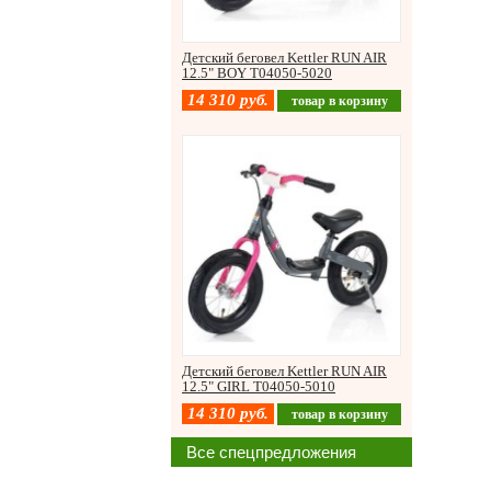
Детский беговел Kettler RUN AIR
12.5" BOY T04050-5020
14 310
руб.
товар в корзину
Детский беговел Kettler RUN AIR
12.5" GIRL T04050-5010
14 310
руб.
товар в корзину
Все спецпредложения