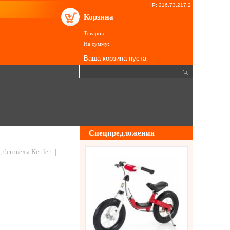
IP: 216.73.217.2
Корзина
Товаров:
На сумму:
Ваша корзина пуста
Спецпредложения
 беговелы Kettler
|