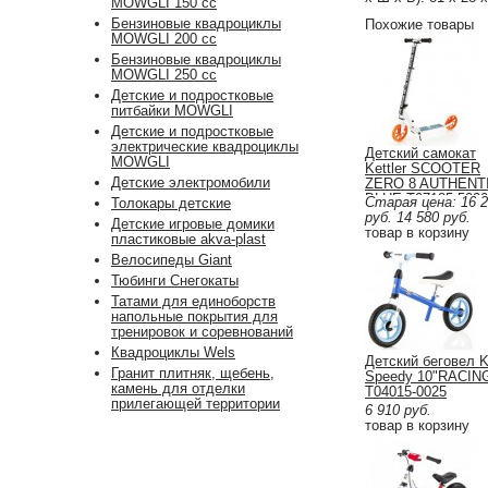
MOWGLI 150 cc
Бензиновые квадроциклы
Похожие товары
MOWGLI 200 cc
Бензиновые квадроциклы
MOWGLI 250 cc
Детские и подростковые
питбайки MOWGLI
Детские и подростковые
электрические квадроциклы
Детский самокат
MOWGLI
Kettler SCOOTER
Детские электромобили
ZERO 8 AUTHENT
BLUE T07125-5020
Старая цена:
16 
Толокары детские
руб.
14 580
руб.
Детские игровые домики
товар в корзину
пластиковые akva-plast
Велосипеды Giant
Тюбинги Снегокаты
Татами для единоборств
напольные покрытия для
тренировок и соревнований
Квадроциклы Wels
Детский беговел Ke
Гранит плитняк, щебень,
Speedy 10"RACIN
камень для отделки
T04015-0025
прилегающей территории
6 910
руб.
товар в корзину