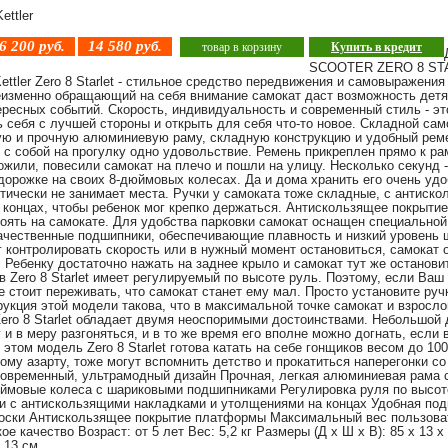
ettler
6 200
руб.
14 580
руб.
товар в корзину
Купить в кредит
SCOOTER ZERO 8 STA
ettler Zero 8 Starlet - стильное средство передвижения и самовыражения
неизменно обращающий на себя внимание самокат даст возможность детя
ресных событий. Скорость, индивидуальность и современный стиль - эт
ь себя с лучшей стороны и открыть для себя что-то новое. Складной самок
гкую и прочную алюминиевую раму, складную конструкцию и удобный рем
 с собой на прогулку одно удовольствие. Ремень прикреплен прямо к ра
жили, повесили самокат на плечо и пошли на улицу. Несколько секунд -
дорожке на своих 8-дюймовых колесах. Да и дома хранить его очень удо
ктически не занимает места. Ручки у самоката тоже складные, с антиск
 концах, чтобы ребенок мог крепко держаться. Антискользящее покрыти
оять на самокате. Для удобства парковки самокат оснащен специальной
ачественные подшипники, обеспечивающие плавность и низкий уровень 
г контролировать скорость или в нужный момент остановиться, самокат
Ребенку достаточно нажать на заднее крыло и самокат тут же останови
в Zero 8 Starlet имеет регулируемый по высоте руль. Поэтому, если Ваш
е стоит переживать, что самокат станет ему мал. Просто установите руч
укция этой модели такова, что в максимальной точке самокат и взросл
Zero 8 Starlet обладает двумя неоспоримыми достоинствами. Небольшой
 и в меру разгоняться, и в то же время его вполне можно догнать, если
 этом модель Zero 8 Starlet готова катать на себе гонщиков весом до 100
му азарту, тоже могут вспомнить детство и прокатиться наперегонки со
Современный, ультрамодный дизайн Прочная, легкая алюминиевая рама 
ймовые колеса с шариковыми подшипниками Регулировка руля по высоте 
и с антискользящими накладками и утолщениями на концах Удобная по
оски Антискользящее покрытие платформы Максимальный вес пользовате
е качество Возраст: от 5 лет Вес: 5,2 кг Размеры (Д х Ш х В): 85 х 13 х
х 13 см