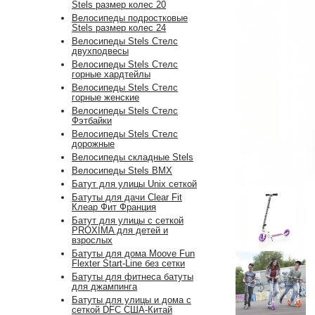
Stels размер колес 20
Велосипеды подростковые
Stels размер колес 24
Велосипеды Stels Стелс
двухподвесы
Велосипеды Stels Стелс
горные хардтейлы
Велосипеды Stels Стелс
горные женские
Велосипеды Stels Стелс
Фэтбайки
Велосипеды Stels Стелс
дорожные
Велосипеды складные Stels
Велосипеды Stels BMX
Батут для улицы Unix сеткой
Батуты для дачи Clear Fit
Клеар Фит Франция
Батут для улицы с сеткой
PROXIMA для детей и
взрослых
Батуты для дома Moove Fun
Flexter Start-Line без сетки
Батуты для фитнеса батуты
для джампинга
Батуты для улицы и дома с
сеткой DFC США-Китай