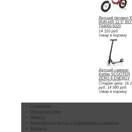
Детский беговел Ke
RUN AIR 12.5" BO
T04050-5020
14 310
руб.
товар в корзину
Детский самокат
Kettler SCOOTER
ZERO 8 ENERGY
T07125-5000
Старая цена:
16 
руб.
14 580
руб.
товар в корзину
О компании
Оплата доставка
Новости
Велосипеды и батуты в Екатеринбурге в наличии
Контакты