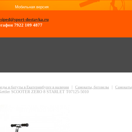
Мобильная версия
osiped@sport-dostavka.ru
гафон 7922 109 4877
ат Kettler SCOOTER ZERO 8 STARLET T07125-5010
еды и батуты в Екатеринбурге в наличии
|
Самокаты, беговелы
|
Самокаты,
 Kettler SCOOTER ZERO 8 STARLET T07125-5010