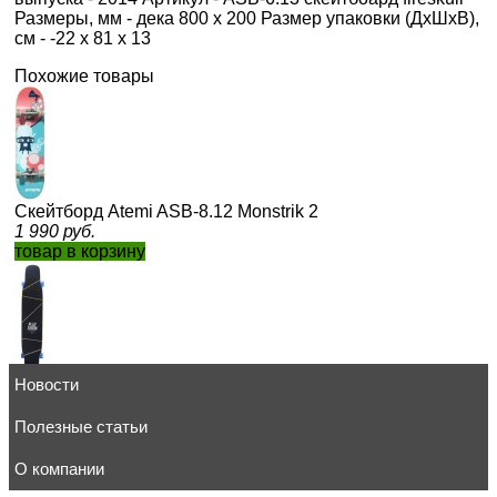
Размеры, мм - дека 800 x 200 Размер упаковки (ДхШхВ),
см - -22 x 81 x 13
Похожие товары
Cкейтборд Atemi ASB-8.12 Monstrik 2
1 990
руб.
товар в корзину
Новости
Лонгборд скейт Playshion FS-LB001 черный
9 995
руб.
товар в корзину
Полезные статьи
О компании