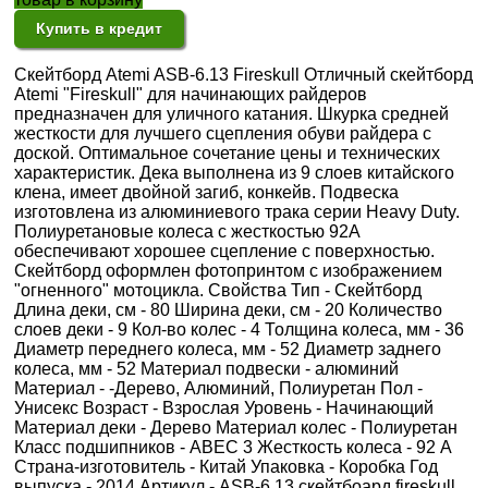
Купить в кредит
Скейтборд Atemi ASB-6.13 Fireskull Отличный скейтборд
Atemi "Fireskull" для начинающих райдеров
предназначен для уличного катания. Шкурка средней
жесткости для лучшего сцепления обуви райдера с
доской. Оптимальное сочетание цены и технических
характеристик. Дека выполнена из 9 слоев китайского
клена, имеет двойной загиб, конкейв. Подвеска
изготовлена из алюминиевого трака серии Heavy Duty.
Полиуретановые колеса с жесткостью 92A
обеспечивают хорошее сцепление с поверхностью.
Скейтборд оформлен фотопринтом с изображением
"огненного" мотоцикла. Свойства Тип - Скейтборд
Длина деки, см - 80 Ширина деки, см - 20 Количество
слоев деки - 9 Кол-во колес - 4 Толщина колеса, мм - 36
Диаметр переднего колеса, мм - 52 Диаметр заднего
колеса, мм - 52 Материал подвески - алюминий
Материал - -Дерево, Алюминий, Полиуретан Пол -
Унисекс Возраст - Взрослая Уровень - Начинающий
Материал деки - Дерево Материал колес - Полиуретан
Класс подшипников - ABEC 3 Жесткость колеса - 92 А
Страна-изготовитель - Китай Упаковка - Коробка Год
выпуска - 2014 Артикул - ASB-6.13 скейтбоард fireskull