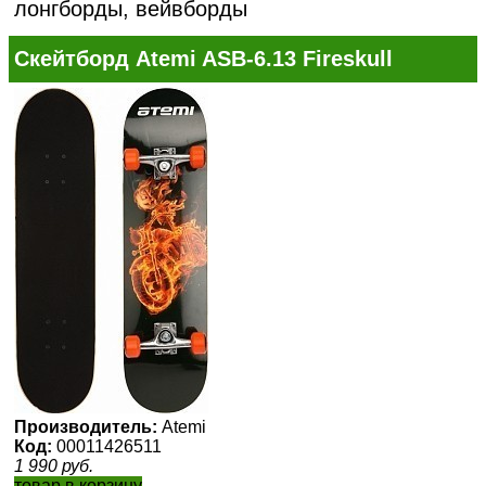
лонгборды, вейвборды
Скейтборд Atemi ASB-6.13 Fireskull
Производитель:
Atemi
Код:
00011426511
1 990
руб.
товар в корзину