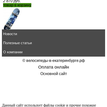
2 870
руб.
товар в корзину
Новости
Скейтборд Atemi ASB-1.12 City 1
3 400
руб.
товар в корзину
Полезные статьи
О компании
©
велосипеды-в-екатеринбурге.рф
Оплата онлайн
Лонгборд скейт Playshion FS-LB007 черный
Основной сайт
8 650
руб.
товар в корзину
Данный сайт использует файлы cookie и прочие похожие