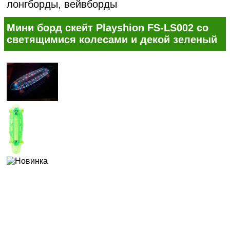
лонгборды, вейвборды
Мини борд скейт Playshion FS-LS002 со
светящимися колесами и декой зеленый