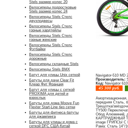
Stels размер колес 20
Велосипеды подростковые
Stels размер колес 24
Велосипеды Stels Стелс
двухподвесы
Велосипеды Stels Стелс
горные хардтейлы
Велосипеды Stels Стелс
горные женские
Велосипеды Stels Стелс
Фэтбайки
Велосипеды Stels Стелс
дорожные
Велосипеды складные Stels
Велосипеды Stels BMX
Батут для улицы Unix сеткой
Navigator-510 MD 
Производитель:
S
Батуты для дачи Clear Fit
Код:
Navigator 61
Клеар Фит Франция
45 300
руб.
Батут для улицы с сеткой
PROXIMA для детей и
взрослых
Амортизационная,
передняя Сталь, 
Батуты для дома Moove Fun
Трещотка/звёздоч
Flexter Start-Line без сетки
TY500 Переключат
Батуты для фитнеса батуты
Обод Алюминий, д
для джампинга
КАРТРИДЖНЫЙ ТИ
Батуты для улицы и дома с
image ГРИПСЫ С
сеткой DFC США-Китай
Рама: Сталь 14"/1