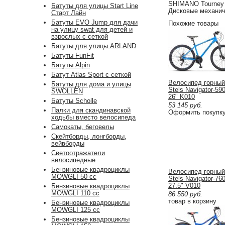
SHIMANO Tourney 
Батуты для улицы Start Line
Дисковые механич
Старт Лайн
Батуты EVO Jump для дачи
Похожие товары
на улицу swat для детей и
взрослых с сеткой
Батуты для улицы ARLAND
Батуты FunFit
Батуты Alpin
Батут Atlas Sport с сеткой
Велосипед горный
Батуты для дома и улицы
Stels Navigator-59
SWOLLEN
26" K010
Батуты Scholle
53 145
руб.
Палки для скандинавской
Оформить покупк
ходьбы вместо велосипеда
Самокаты, беговелы
Скейтборды, лонгборды,
вейвборды
Светоотражатели
велосипедные
Бензиновые квадроциклы
Велосипед горный
MOWGLI 50 cc
Stels Navigator-76
27.5" V010
Бензиновые квадроциклы
MOWGLI 110 cc
86 550
руб.
товар в корзину
Бензиновые квадроциклы
MOWGLI 125 cc
Бензиновые квадроциклы