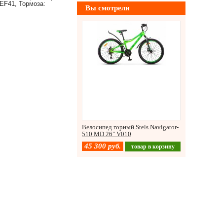
EF41, Тормоза:
Вы смотрели
Велосипед горный Stels Navigator-
510 MD 26" V010
45 300
руб.
товар в корзину