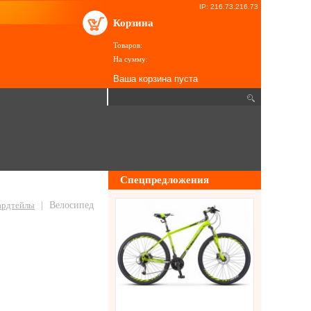
IP: 216.73.216.73
Корзина
Товаров:
На сумму:
Ваша корзина пуста
Спецпредложения
хардтейлы
|
Велосипед