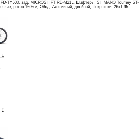
FD-TY500, зад. MICROSHIFT RD-M21L, Шифтеры: SHIMANO Tourney ST-
еские, ротор 160мм, Обод: Алюминий, двойной, Покрышки: 26x1.95
0 D
у
0 D