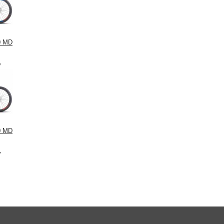
0 MD
у
0 MD
у