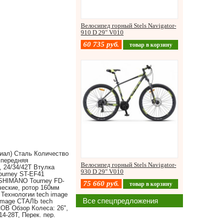
Велосипед горный Stels Navigator-
910 D 29" V010
60 735
руб.
товар в корзину
иал) Сталь Количество
 передняя
Велосипед горный Stels Navigator-
 24/34/42Т Втулка
930 D 29" V010
ourney ST-EF41
 SHIMANO Tourney FD-
75 660
руб.
товар в корзину
еские, ротор 160мм
Технологии tech image
Все спецпредложения
age СТАЛЬ tech
 Обзор Колеса: 26",
4-28Т, Перек. пер.