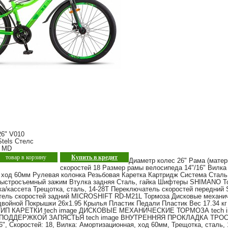
26" V010
tels Стелс
0 MD
товар в корзину
Купить в кредит
Диаметр колес 26" Рама (матер
скоростей 18 Размер рамы велосипеда 14"/16" Вилка
 ход 60мм Рулевая колонка Резьбовая Каретка Картридж Система Сталь,
быстросъемный зажим Втулка задняя Сталь, гайка Шифтеры SHIMANO T
ка/кассета Трещотка, сталь, 14-28Т Переключатель скоростей передний
ель скоростей задний MICROSHIFT RD-M21L Тормоза Дисковые механич
войной Покрышки 26x1.95 Крылья Пластик Педали Пластик Вес 17.34 кг 
П КАРЕТКИ tech image ДИСКОВЫЕ МЕХАНИЧЕСКИЕ ТОРМОЗА tech im
 ПОДДЕРЖКОЙ ЗАПЯСТЬЯ tech image ВНУТРЕННЯЯ ПРОКЛАДКА ТРОСОВ
6", Скоростей: 18, Вилка: Амортизационная, ход 60мм, Трещотка, сталь, 1