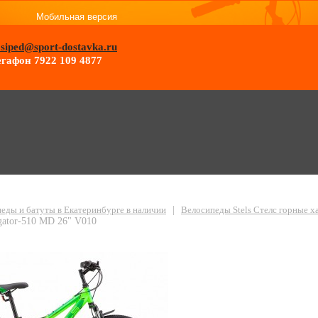
Мобильная версия
osiped@sport-dostavka.ru
гафон 7922 109 4877
ый Stels Navigator-510 MD 26" V010
еды и батуты в Екатеринбурге в наличии
|
Велосипеды Stels Стелс горные 
gator-510 MD 26" V010