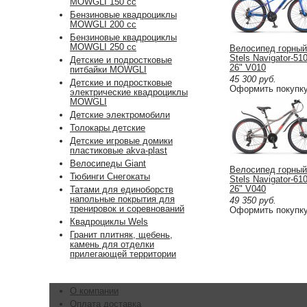
MOWGLI 150 cc
Бензиновые квадроциклы
MOWGLI 200 cc
Бензиновые квадроциклы
MOWGLI 250 cc
Велосипед горный
Stels Navigator-51
Детские и подростковые
26" V010
питбайки MOWGLI
45 300
руб.
Детские и подростковые
Оформить покупк
электрические квадроциклы
MOWGLI
Детские электромобили
Толокары детские
Детские игровые домики
пластиковые akva-plast
Велосипеды Giant
Велосипед горный
Тюбинги Снегокаты
Stels Navigator-61
26" V040
Татами для единоборств
напольные покрытия для
49 350
руб.
тренировок и соревнований
Оформить покупк
Квадроциклы Wels
Гранит плитняк, щебень,
камень для отделки
прилегающей территории
О компании
Оплата доставка