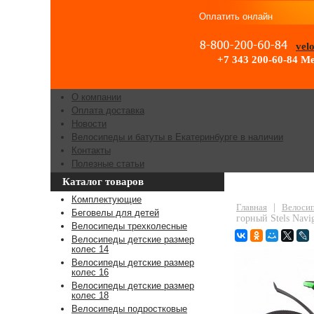
Оплатить онлайн
vel
+7 343 200-60-84
Ме
О компании
Оплата доставка
Новости
Велосипеды и батуты в Екатеринбурге в наличии
Контакты
Полезные статьи
Каталог товаров
Велосипед горн
Комплектующие
Главная
|
Велосип
Беговелы для детей
горный Stels Navi
Велосипеды трехколесные
Велосипеды детские размер
колес 14
Велосипеды детские размер
колес 16
Велосипеды детские размер
колес 18
Велосипеды подростковые