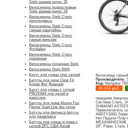
Stels размер колес 20
Велосипеды подростковые
Stels размер колес 24
Велосипеды Stels Стелс
двухподвесы
Велосипеды Stels Стелс
горные хардтейлы
Велосипеды Stels Стелс
горные женские
Велосипеды Stels Стелс
Фэтбайки
Велосипеды Stels Стелс
дорожные
Велосипеды складные Stels
Велосипеды Stels BMX
Батут для улицы Unix сеткой
Велосипед горный 
Производитель:
S
Батуты для дачи Clear Fit
Код:
Navigator 75
Клеар Фит Франция
45 555
руб.
Батут для улицы с сеткой
PROXIMA для детей и
взрослых
передняя Амортиз
Система Сталь, 2
Батуты для дома Moove Fun
SHIMANO ASTEF500
Flexter Start-Line без сетки
Переключатель с
Батуты для фитнеса батуты
ARDTY300D Тормоз
для джампинга
Нет Педали Плас
Батуты для улицы и дома с
МЕХАНИЧЕСКИЕ Т
сеткой DFC США-Китай
29", Рама: Сталь 