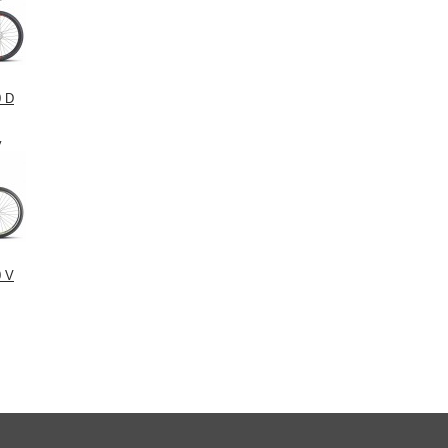
0 D
у
0 V