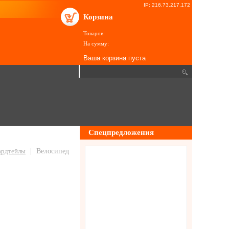
IP: 216.73.217.172
Корзина
Товаров:
На сумму:
Ваша корзина пуста
Спецпредложения
хардтейлы
|
Велосипед