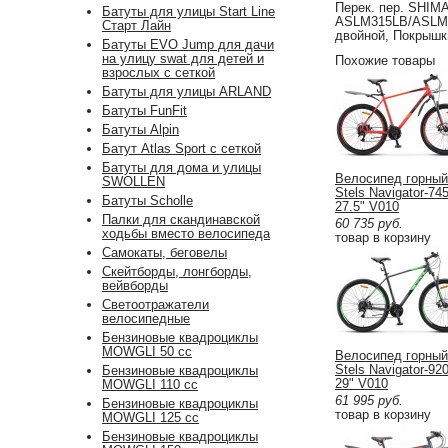
Перек. пер. SHI
Батуты для улицы Start Line
ASLM315LB/ASLM31
Старт Лайн
двойной, Покрышки
Батуты EVO Jump для дачи
на улицу swat для детей и
Похожие товары
взрослых с сеткой
Батуты для улицы ARLAND
Батуты FunFit
Батуты Alpin
Батут Atlas Sport с сеткой
Батуты для дома и улицы
Велосипед горный
SWOLLEN
Stels Navigator-74
Батуты Scholle
27.5" V010
Палки для скандинавской
60 735
руб.
ходьбы вместо велосипеда
товар в корзину
Самокаты, беговелы
Скейтборды, лонгборды,
вейвборды
Светоотражатели
велосипедные
Бензиновые квадроциклы
MOWGLI 50 cc
Велосипед горный
Stels Navigator-92
Бензиновые квадроциклы
29" V010
MOWGLI 110 cc
61 995
руб.
Бензиновые квадроциклы
товар в корзину
MOWGLI 125 cc
Бензиновые квадроциклы