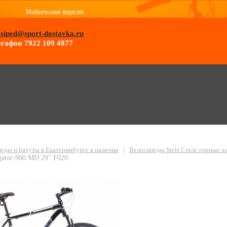
Мобильная версия
osiped@sport-dostavka.ru
гафон 7922 109 4877
еды и батуты в Екатеринбурге в наличии
|
Велосипеды Stels Стелс горные 
gator-900 MD 29" F020