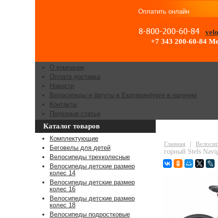
Оплатить онлайн
vel
+7 343 200-60-84
Ме
О компании
Оплата доставка
Новости
Велосипеды и батуты в Екатеринбурге в наличии
Контакты
Полезные статьи
Каталог товаров
"
Комплектующие
Главная
|
Велосип
Беговелы для детей
горный Stels Navi
Велосипеды трехколесные
Велосипеды детские размер
колес 14
Велосипеды детские размер
колес 16
Велосипеды детские размер
колес 18
Велосипеды подростковые