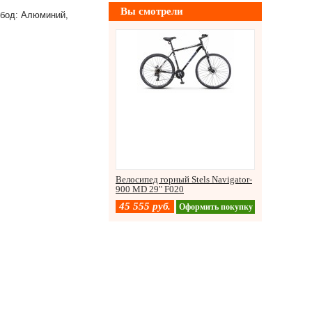
Вы смотрели
Обод: Алюминий,
Велосипед горный Stels Navigator-
900 MD 29" F020
45 555
руб.
Оформить покупку