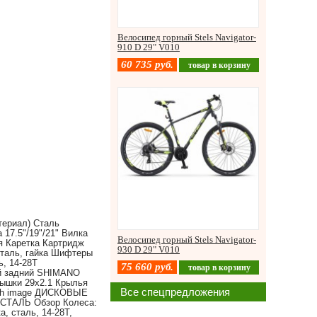
Велосипед горный Stels Navigator-
910 D 29" V010
60 735
руб.
товар в корзину
териал) Сталь
17.5"/19"/21" Вилка
Велосипед горный Stels Navigator-
я Каретка Картридж
930 D 29" V010
Сталь, гайка Шифтеры
, 14-28Т
75 660
руб.
товар в корзину
й задний SHIMANO
ышки 29x2.1 Крылья
Все спецпредложения
ech image ДИСКОВЫЕ
ТАЛЬ Обзор Колеса:
а, сталь, 14-28Т,