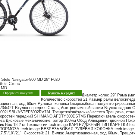
Stels Navigator-900 MD 29" F020
tels Стелс
0 MD
Оформить покупку
Купить в кредит
Диаметр колес 29" Рама (ма
Количество скоростей 21 Размер рамы велосипеда 
ационная, ход 60мм Рулевая колонка Безрезьбовая полуинтегрированна
4/34/42Т Втулка передняя Сталь, быстросъемный зажим Втулка задняя 
2LSBL/ASTEF5002RV7AL Трещотка/звёздочка/кассета Трещотка, сталь
коростей передний SHIMANO AFDTY300DSTM6 Переключатель скоросте
а Дисковые механические, ротор 180мм Обод Алюминий, двойной Покр
тик Вес 18.2 кг Технологии tech image КАРТРИДЖНЫЙ ТИП КАРЕТКИ t
ОРМОЗА tech image БЕЗРЕЗЬБОВАЯ РУЛЕВАЯ КОЛОНКА tech image С
17.5"/19"/21", Скоростей: 21, Вилка: Амортизационная, ход 60мм, Трещотк