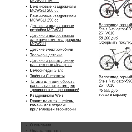
MOWGLI 150 cc
Бензиновые квадроциклы
MOWGLI 200 cc
Бензиновые квадроциклы
MOWGLI 250 cc
Велосипед горный
Детские и подростковые
Stels Navigator-62
питбайки MOWGLI
26" V010
Детские и подростковые
58 200
руб.
электрические квадроциклы
Оформить покупк
MOWGLI
Детские электромобили
Толокары детские
Детские игровые домики
пластиковые akva-plast
Велосипеды Giant
Тюбинги Снегокаты
Велосипед горный
Stels Navigator-59
Татами для единоборств
26" K010
напольные покрытия для
тренировок и соревнований
45 555
руб.
товар в корзину
Квадроциклы Wels
Гранит плитняк, щебень,
камень для отделки
прилегающей территории
О компании
Оплата доставка