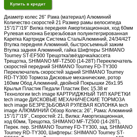
Купить в кредит
Диаметр колес 26" Рама (материал) Алюминий
Количество скоростей 21 Размер рамы велосипеда
15"/17"/19" Вилка передняя Амортизационная, ход 60мм
Рулевая колонка Безрезьбовая полуинтегрированная
Каретка Картридж Система Сталь/Алюминий, 24/34/42Т
Втулка передняя Алюминий, быстросъемный зажим
Втулка задняя Алюминий, гайка Шифтеры SHIMANO
Tourney ST-EF500 Трещотка/звёздочка/кассета
Трещотка, SHIMANO MF-TZ500 (14-28T) Переключатель
скоростей передний SHIMANO Tourney FD-TY300
Переключатель скоростей задний SHIMANO Tourney
RD-TY300 Тормоза Дисковые механические, ротор
160мм Обод Алюминий, двойной Покрышки 26x1.95
Крылья Пластик Педали Пластик Вес 15.38 кг
Технологии tech image КАРТРИДЖНЫЙ ТИП КАРЕТКИ
tech image ДИСКОВЫЕ МЕХАНИЧЕСКИЕ ТОРМОЗА
tech image БЕЗРЕЗЬБОВАЯ РУЛЕВАЯ КОЛОНКА tech
image АЛЮМИНИЙ Обзор Колеса: 26", Рама: Алюминий
15"/17"/19", Скоростей: 21, Вилка: Амортизационная,
ход 60мм, Трещотка, SHIMANO MF-TZ500 (14-28T),
Перек. пер. SHIMANO Tourney FD-TY300, зад. SHIMANO
Tourney RD-TY300, Шифтеры: SHIMANO Tourney ST-