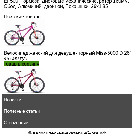
EF500, Тормоза: Дисковые механические, ротор 160мм,
Обод: Алюминий, двойной, Покрышки: 26x1.95
Похожие товары
Велосипед женский для девушек горный Miss-5000 D 26"
48 090
руб.
товар в корзину
Новости
Велосипед женский для девушек горный Miss-5000 MD 26
43 020
руб.
товар в корзину
Полезные статьи
О компании
©
велосипеды-в-екатеринбурге.рф