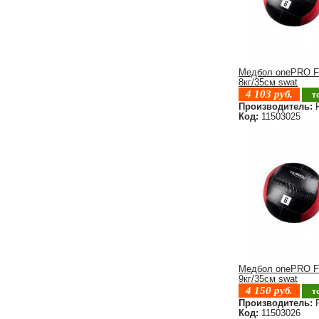
Медбол onePRO F
8кг/35см swat
4 103
руб.
т
Производитель:
F
Код:
11503025
Медбол onePRO F
9кг/35см swat
4 150
руб.
т
Производитель:
F
Код:
11503026