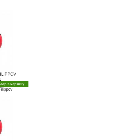
ILIPPOV
n
овар в корзину
ilippov