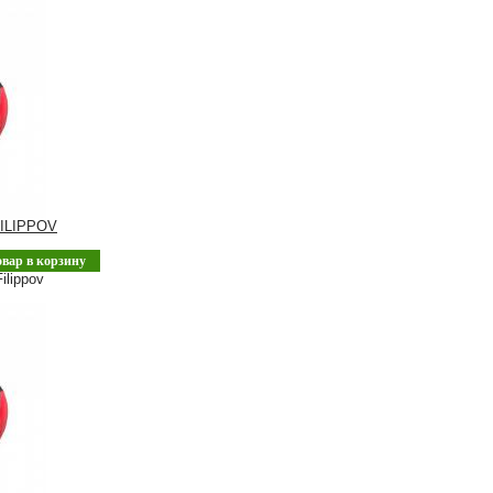
ILIPPOV
овар в корзину
ilippov