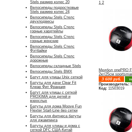
Stels размер колес 20
1
2
Велосипеды подростковые
Stels размер колес 24
Велосипеды Stels Стелс
двухподвесы
Велосипеды Stels Стелс
горные хардтейлы
Велосипеды Stels Стелс
горные женские
Велосипеды Stels Стелс
Фэтбайки
Велосипеды Stels Стелс
дорожные
Велосипеды складные Stels
Медбол onePRO F
Велосипеды Stels BMX
2кг/25см sportsma
Батут для улицы Unix сеткой
3 600
руб.
т
Батуты для дачи Clear Fit
Производитель:
F
Клеар Фит Франция
Код:
11503019
Батут для улицы с сеткой
PROXIMA для детей и
взрослых
Батуты для дома Moove Fun
Flexter Start-Line без сетки
Батуты для фитнеса батуты
для джампинга
Батуты для улицы и дома с
сеткой DFC США-Китай