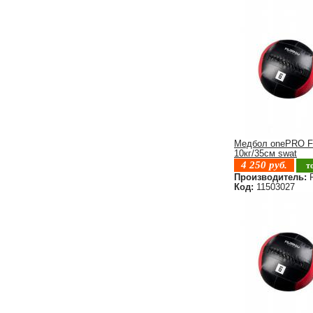
Медбол onePRO F
10кг/35см swat
4 250
руб.
т
Производитель:
F
Код:
11503027