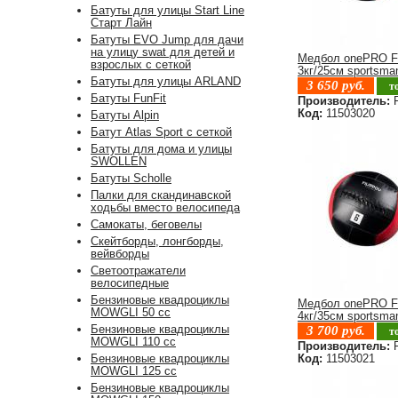
Батуты для улицы Start Line
Старт Лайн
Батуты EVO Jump для дачи
на улицу swat для детей и
Медбол onePRO F
взрослых с сеткой
3кг/25см sportsma
Батуты для улицы ARLAND
3 650
руб.
т
Батуты FunFit
Производитель:
F
Код:
11503020
Батуты Alpin
Батут Atlas Sport с сеткой
Батуты для дома и улицы
SWOLLEN
Батуты Scholle
Палки для скандинавской
ходьбы вместо велосипеда
Самокаты, беговелы
Скейтборды, лонгборды,
вейвборды
Светоотражатели
велосипедные
Бензиновые квадроциклы
Медбол onePRO F
MOWGLI 50 cc
4кг/35см sportsma
Бензиновые квадроциклы
3 700
руб.
т
MOWGLI 110 cc
Производитель:
F
Код:
11503021
Бензиновые квадроциклы
MOWGLI 125 cc
Бензиновые квадроциклы