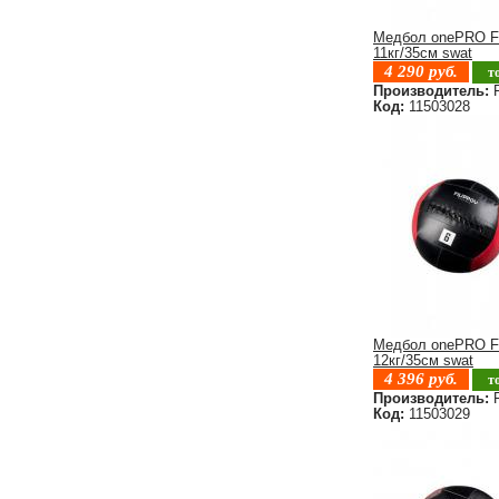
Медбол onePRO F
11кг/35см swat
4 290
руб.
т
Производитель:
F
Код:
11503028
Медбол onePRO F
12кг/35см swat
4 396
руб.
т
Производитель:
F
Код:
11503029