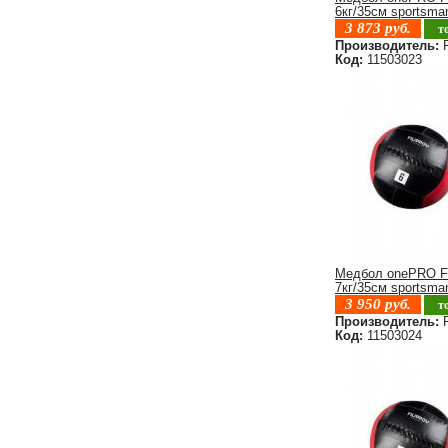
6кг/35см sportsma
3 873
руб.
т
Производитель:
F
Код:
11503023
Медбол onePRO F
7кг/35см sportsma
3 950
руб.
т
Производитель:
F
Код:
11503024