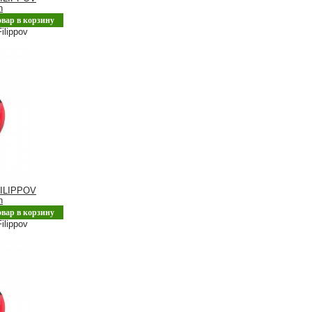
n
овар в корзину
ilippov
ILIPPOV
n
овар в корзину
ilippov