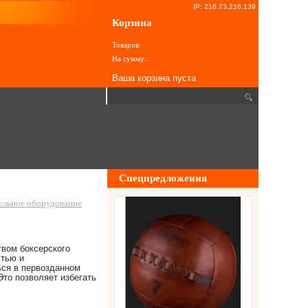
IP: 216.73.216.139
Корзина
Товаров:
На сумму:
Ваша корзина пуста
Спецпредложения
ельное оборудование
вом боксерского
стью и
ься в первозданном
Это позволяет избегать