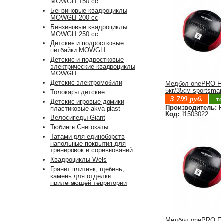
MOWGLI 150 cc
Бензиновые квадроциклы
MOWGLI 200 cc
Бензиновые квадроциклы
MOWGLI 250 cc
Детские и подростковые
питбайки MOWGLI
Детские и подростковые
электрические квадроциклы
MOWGLI
Детские электромобили
Медбол onePRO F
5кг/35см sportsma
Толокары детские
3 799
руб.
т
Детские игровые домики
Производитель:
F
пластиковые akva-plast
Код:
11503022
Велосипеды Giant
Тюбинги Снегокаты
Татами для единоборств
напольные покрытия для
тренировок и соревнований
Квадроциклы Wels
Гранит плитняк, щебень,
камень для отделки
прилегающей территории
Медбол onePRO F