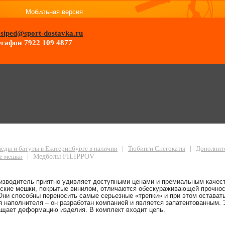
Мобильная версия
osiped@sport-dostavka.ru
гафон 7922 109 4877
PPOV
еды и батуты в Екатеринбурге в наличии
|
Тюбинги Снегокаты
|
Дополнит
е мешки
|
Медболы FILIPPOV
изводитель приятно удивляет доступными ценами и премиальным качест
рские мешки, покрытые винилом, отличаются обескураживающей прочно
Они способны переносить самые серьезные «трепки» и при этом остават
я наполнителя – он разработан компанией и является запатентованным. 
ащает деформацию изделия. В комплект входит цепь.