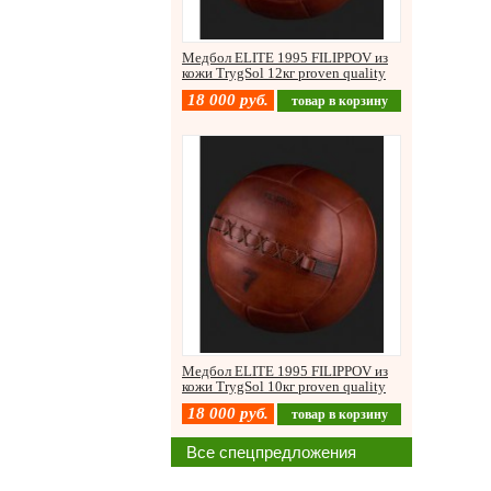
Медбол ELITE 1995 FILIPPOV из
кожи TrygSol 12кг proven quality
18 000
руб.
товар в корзину
Медбол ELITE 1995 FILIPPOV из
кожи TrygSol 10кг proven quality
18 000
руб.
товар в корзину
Все спецпредложения