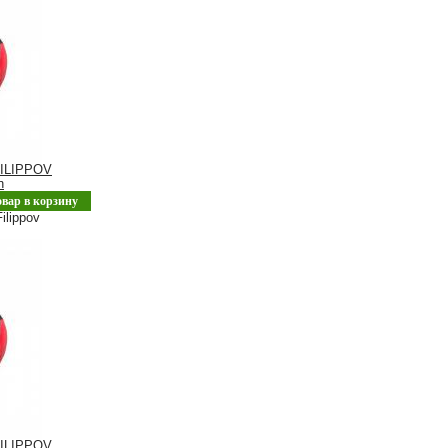
ILIPPOV
n
овар в корзину
ilippov
ILIPPOV