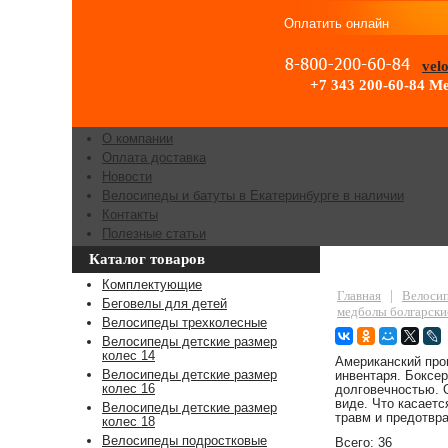
Оплатить онлайн
vel
+7 343 200-60-84
Ме
О компании
Оплата доставка
Новости
Велосипеды и батуты в Екатеринбурге в наличии
Контакты
Полезные статьи
Каталог товаров
Медболы FILI
Комплектующие
Главная
|
Велосип
Беговелы для детей
медболы болгарски
Велосипеды трехколесные
Велосипеды детские размер
колес 14
Американский про
Велосипеды детские размер
инвентаря. Боксе
колес 16
долговечностью. 
виде. Что касаетс
Велосипеды детские размер
травм и предотвр
колес 18
Велосипеды подростковые
Всего: 36