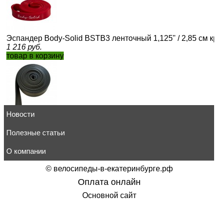
Эспандер Body-Solid BSTB3 ленточный 1,125" / 2,85 см
1 216
руб.
товар в корзину
Новости
Эспандер Лента латекс 5 см/3 мм, Черный
1 910
руб.
товар в корзину
Полезные статьи
О компании
©
велосипеды-в-екатеринбурге.рф
Оплата онлайн
Эспандер BodySolid BSTRT4 (синий)
Основной сайт
776
руб.
товар в корзину