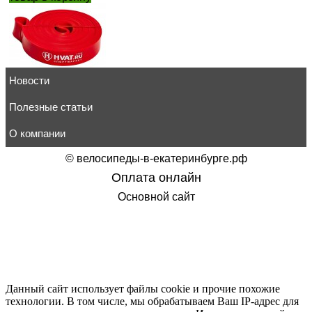
Новости
Красная резиновая петля HVAT (5-22 кг)
640
руб.
товар в корзину
Полезные статьи
О компании
©
велосипеды-в-екатеринбурге.рф
Оплата онлайн
Эспандер ленточный Fitness Tools FT-EX-208-13
Основной сайт
650
руб.
товар в корзину
Данный сайт использует файлы cookie и прочие похожие
технологии. В том числе, мы обрабатываем Ваш IP-адрес для
Эспандер Body-Solid BSTB4 ленточный 1,75" / 4,45 см 