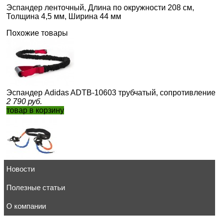
Эспандер ленточный, Длина по окружности 208 см,
Толщина 4,5 мм, Ширина 44 мм
Похожие товары
Эспандер Adidas ADTB-10603 трубчатый, сопротивление 
2 790
руб.
товар в корзину
Новости
Эспандер Adidas ADSP-11512 Вертикальный прыжок
6 010
руб.
товар в корзину
Полезные статьи
О компании