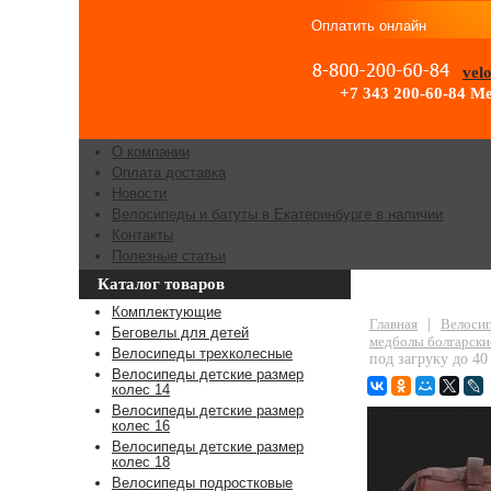
Оплатить онлайн
vel
+7 343 200-60-84
Ме
О компании
Оплата доставка
Новости
Велосипеды и батуты в Екатеринбурге в наличии
Контакты
Полезные статьи
Каталог товаров
Сумка-тренажер
Комплектующие
Главная
|
Велосип
Беговелы для детей
медболы болгарски
Велосипеды трехколесные
под загруку до 40
Велосипеды детские размер
колес 14
Велосипеды детские размер
колес 16
Велосипеды детские размер
колес 18
Велосипеды подростковые