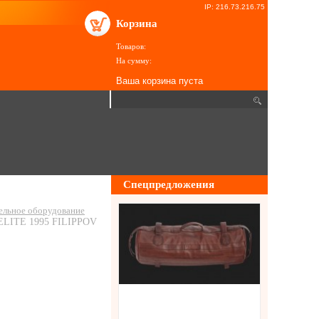
IP: 216.73.216.75
Корзина
Товаров:
На сумму:
Ваша корзина пуста
Спецпредложения
ельное оборудование
 ELITE 1995 FILIPPOV