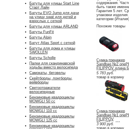
содержания. Част
Батуты для улицы Start Line
быть также именн
Старт Лайн
Гарантия 5 лет. С
Батуты EVO Jump для дачи
упаковки издели
на улицу swat для детей и
категории (Италия)
взрослых с сеткой
Похожие товары
Батуты для улицы ARLAND
Батуты FunFit
Батуты Alpin
Батут Atlas Sport с сеткой
Батуты для дома и улицы
SWOLLEN
Батуты Scholle
Сумка-тренажер
Палки для скандинавской
Sandbag №2 one
ходьбы вместо велосипеда
FILIPPOV длина 6
диаметр 26см / ве
Самокаты, беговелы
5 783
руб.
15кг
товар в корзину
Скейтборды, лонгборды,
вейвборды
Светоотражатели
велосипедные
Бензиновые квадроциклы
MOWGLI 50 cc
Бензиновые квадроциклы
MOWGLI 110 cc
Сумка-тренажер
Sandbag №1 one
Бензиновые квадроциклы
FILIPPOV
MOWGLI 125 cc
55см/20см/20кг
3 900
руб.
Бензиновые квадроциклы
товар в корзину