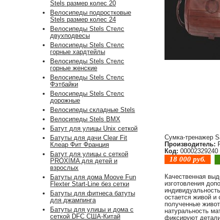
Stels размер колес 20
Велосипеды подростковые
Stels размер колес 24
Велосипеды Stels Стелс
двухподвесы
Велосипеды Stels Стелс
горные хардтейлы
Велосипеды Stels Стелс
горные женские
Велосипеды Stels Стелс
Фэтбайки
Велосипеды Stels Стелс
дорожные
Велосипеды складные Stels
Велосипеды Stels BMX
Батут для улицы Unix сеткой
Сумка-тренажер S
Батуты для дачи Clear Fit
Производитель:
F
Клеар Фит Франция
Код:
00002329240
Батут для улицы с сеткой
18 000
руб.
PROXIMA для детей и
взрослых
Качественная выде
Батуты для дома Moove Fun
изготовления доп
Flexter Start-Line без сетки
индивидуальность
Батуты для фитнеса батуты
остается живой и
для джампинга
полученные живот
Батуты для улицы и дома с
натуральность ма
сеткой DFC США-Китай
фиксируют детали