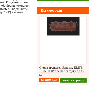
лей. Изделие может
ибо бренд компании.
ились о надежности
Вы смотрели
ygSol") высшей
Сумка-тренажер Sandbag ELITE
1995 FILIPPOV под загруку до 40
кг
18 000
руб.
товар в корзину