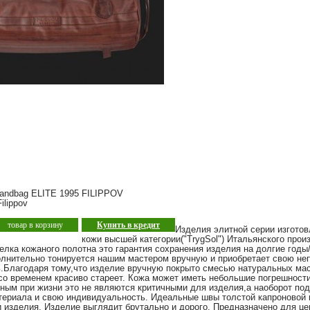
andbag ELITE 1995 FILIPPOV
ilippov
товар в корзину
Купить в кредит
Изделия элитной серии изготов
кожи высшей категории("TrygSol") Итальянского прои
лка кожаного полотна это гарантия сохранения изделия на долгие годы
олнительно тонируется нашим мастером вручную и приобретает свою н
.Благодаря тому,что изделие вручную покрыто смесью натуральных мас
 со временем красиво стареет. Кожа может иметь небольшие погрешности
ным при жизни это не являются критичными для изделия,а наоборот по
териала и свою индивидуальность. Идеальные швы толстой капроновой
 изделия. Изделие выглядит брутально и дорого. Предназначено для ц