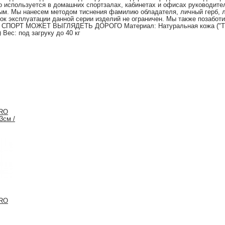
о используется в домашних спортзалах, кабинетах и офисах руководите
ым. Мы нанесем методом тиснения фамилию обладателя, личный герб, л
рок эксплуатации данной серии изделий не ограничен. Мы также позабот
я. СПОРТ МОЖЕТ ВЫГЛЯДЕТЬ ДОРОГО Материал: Натуральная кожа ("Tr
 Вес: под загруку до 40 кг
PRO
3см /
с
PRO