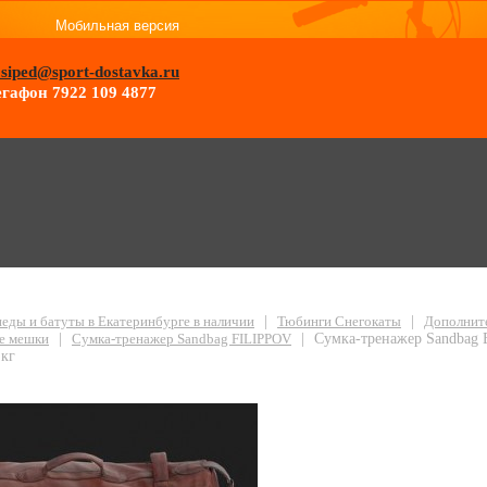
Мобильная версия
osiped@sport-dostavka.ru
гафон 7922 109 4877
 Sandbag ELITE 1995 FILIPPOV под загруку до 40 кг
еды и батуты в Екатеринбурге в наличии
|
Тюбинги Снегокаты
|
Дополнит
е мешки
|
Сумка-тренажер Sandbag FILIPPOV
|
Сумка-тренажер Sandbag
 кг