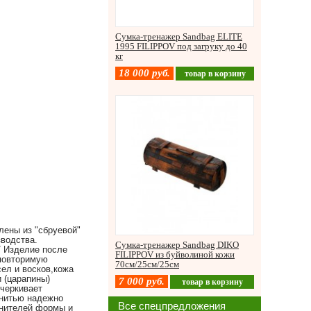
Сумка-тренажер Sandbag ELITE
1995 FILIPPOV под загруку до 40
кг
18 000
руб.
товар в корзину
лены из "сбруевой"
зводства.
Сумка-тренажер Sandbag DIKO
/ Изделие после
FILIPPOV из буйволиной кожи
еповторимую
70см/25см/25см
ел и восков,кожа
 (царапины)
7 000
руб.
товар в корзину
дчеркивает
 нитью надежно
Все спецпредложения
енителей формы и