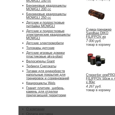
MOWGLI 150 cc
Бензиновые квадроциклы
MOWGLI 200 cc
Бензиновые квадроциклы
MOWGLI 250 cc
Детские и подростковые
питбайки MOWGLI
Сумка-тренажер
Детские и подростковые
Sandbag DIKO
электрические квадроциклы
FILIPPOV из
MOWGLI
буйволиной кожи
7 000
руб.
Детские электромобили
70см/25см/25см
товар в корзину
Толокары детские
Детские игровые домики
пластиковые akva-plast
Велосипеды Giant
Тюбинги Снегокаты
Татами для единоборств
напольные покрытия для
Стронгбэг onePRO
тренировок и соревнований
FILIPPOV 50см х 
х 80кг
Квадроциклы Wels
4 267
руб.
Гранит плитняк, щебень,
товар в корзину
камень для отделки
прилегающей территории
О компании
Оплата доставка