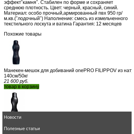
эффект"камня". Стабилен по форме и сохраняет
среднюю плотность. Цвет: черный, красный, синий.
Материал: особо прочный,армированный пвх 950 гр/
м.кв.("лодочный") Наполнение: смесь из измельченного
текстильного лоскута и ватина Гарантия: 12 месяцев
Похожие товары
Манекен-мешок для добиваний onePRO FILIPPOV из нату
140см/50кг
21 600
руб.
товар в корзину
Новости
Манекен-мешок для добиваний onePRO FILIPPOV 100см/
10 355
Полезные статьи
руб.
товар в корзину