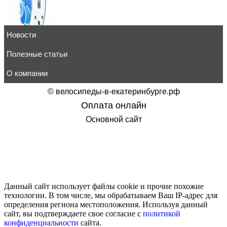
Новости
SUP-борд UNIX Line Big Wave (300 cm) SUPUBV30 Сапбо
22 890
руб.
товар в корзину
Полезные статьи
О компании
©
велосипеды-в-екатеринбурге.рф
Оплата онлайн
Санки детские складные на колёсах с карманом СДС.09-0
Основной сайт
4 041
руб.
товар в корзину
Данный сайт использует файлы cookie и прочие похожие
технологии. В том числе, мы обрабатываем Ваш IP-адрес для
Снегокат Тимка спорт5 Nika kids hockey красный swat
определения региона местоположения. Используя данный
4 401
руб.
сайт, вы подтверждаете свое согласие с
политикой
товар в корзину
конфиденциальности
сайта.