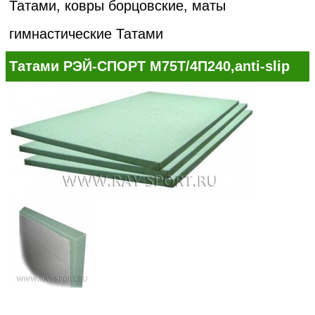
Татами, ковры борцовские, маты
гимнастические
Татами
Татами РЭЙ-СПОРТ М75Т/4П240,anti-slip