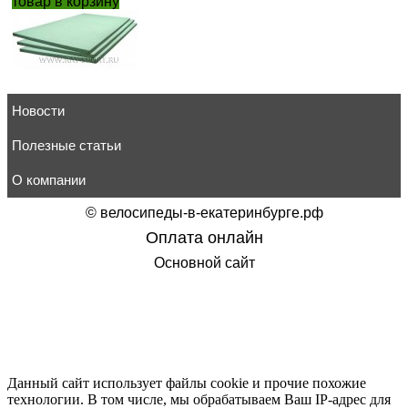
товар в корзину
Новости
Татами РЭЙ-СПОРТ М75Т/4П200,anti-slip
6 418
руб.
товар в корзину
Полезные статьи
О компании
©
велосипеды-в-екатеринбурге.рф
Оплата онлайн
Татами РЭЙ-СПОРТ М72Т2/4П200, ПВХ
Основной сайт
5 024
руб.
товар в корзину
Данный сайт использует файлы cookie и прочие похожие
технологии. В том числе, мы обрабатываем Ваш IP-адрес для
Татами РЭЙ-СПОРТ ЛХ2/4см, ЭВА