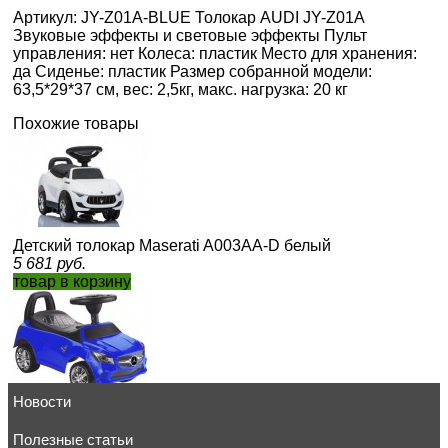
Артикул: JY-Z01A-BLUE Толокар AUDI JY-Z01A
Звуковые эффекты и световые эффекты Пульт
управления: нет Колеса: пластик Место для хранения:
да Сиденье: пластик Размер собранной модели:
63,5*29*37 см, вес: 2,5кг, макс. нагрузка: 20 кг
Похожие товары
Детский толокар Maserati A003AA-D белый
5 681
руб.
товар в корзину
Новости
Детский толокар JY-Z01C синий
5 655
руб.
товар в корзину
Полезные статьи