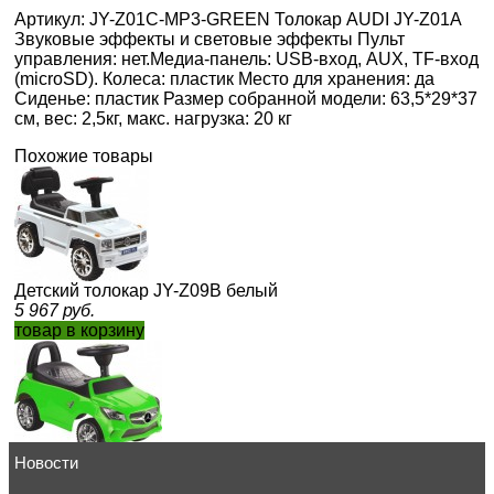
Артикул: JY-Z01C-MP3-GREEN Толокар AUDI JY-Z01A
Звуковые эффекты и световые эффекты Пульт
управления: нет.Медиа-панель: USB-вход, AUX, TF-вход
(microSD). Колеса: пластик Место для хранения: да
Сиденье: пластик Размер собранной модели: 63,5*29*37
см, вес: 2,5кг, макс. нагрузка: 20 кг
Похожие товары
Детский толокар JY-Z09В белый
5 967
руб.
товар в корзину
Новости
Детский толокар JY-Z01C зеленый
5 655
руб.