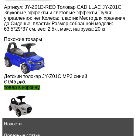
Артикул: JY-Z01D-RED Толокар CADILLAC JY-Z01С
Звуковые эффекты и световые эффекты Пульт
управления: нет Колеса: пластик Место для хранения:
да Сиденье: пластик Размер собранной модели:
63,5*29*37 см, вес: 2,5кг, макс. нагрузка: 20 кг
Похожие товары
Детский толокар JY-Z01C MP3 синий
6 045
руб.
товар в корзину
Новости
Детский толокар JY-Z01A белый роспитспорт
129 168
руб.
товар в корзину
Полезные статьи