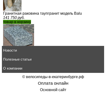
Гранитная раковина таупгранит модель Balu
141 750
руб.
товар в корзину
Новости
Гранитный кирпич сортовой таупгранит
482
руб.
товар в корзину
Полезные статьи
О компании
©
велосипеды-в-екатеринбурге.рф
Оплата онлайн
Отделочный камень гранитный кирпич цвет "умка"
Основной сайт
520
руб.
товар в корзину