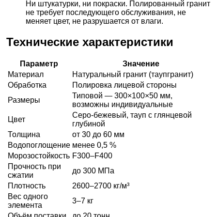
Ни штукатурки, ни покраски. Полированный гранит
не требует последующего обслуживания, не
меняет цвет, не разрушается от влаги.
Технические характеристики
Параметр
Значение
Материал
Натуральный гранит (таупгранит)
Обработка
Полировка лицевой стороны
Типовой — 300×100×50 мм,
Размеры
возможны индивидуальные
Серо-бежевый, тауп с глянцевой
Цвет
глубиной
Толщина
от 30 до 60 мм
Водопоглощение
менее 0,5 %
Морозостойкость
F300–F400
Прочность при
до 300 МПа
сжатии
Плотность
2600–2700 кг/м³
Вес одного
3–7 кг
элемента
Объём поставки
до 20 тонн