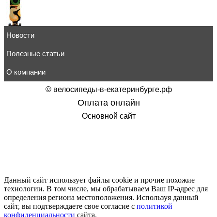
Новости
Лонгборд скейт Playshion FS-LB004
8 850
руб.
товар в корзину
Полезные статьи
О компании
©
велосипеды-в-екатеринбурге.рф
Оплата онлайн
Лонгборд скейт Playshion FS-LB007
Основной сайт
8 650
руб.
товар в корзину
Данный сайт использует файлы cookie и прочие похожие
технологии. В том числе, мы обрабатываем Ваш IP-адрес для
Мини борд детский Atemi APB-17.12
определения региона местоположения. Используя данный
3 110
руб.
сайт, вы подтверждаете свое согласие с
политикой
товар в корзину
конфиденциальности
сайта.