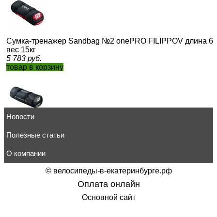
Сумка-тренажер Sandbag №2 onePRO FILIPPOV длина 63с
вес 15кг
5 783
руб.
товар в корзину
Новости
Сумка-тренажер Sandbag №2 onePRO FILIPPOV длина 83с
вес 50кг
Полезные статьи
7 791
руб.
товар в корзину
О компании
©
велосипеды-в-екатеринбурге.рф
Оплата онлайн
Основной сайт
Сумка-тренажер Sandbag №1 onePRO FILIPPOV 60см/22с