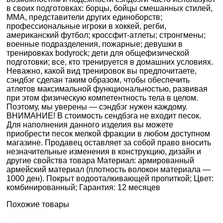
в своих подготовках: борцы, бойцы смешанных стилей,
MMA, представители других единоборств;
профессиональные игроки в хоккей, регби,
американский футбол; кроссфит-атлеты; стронгмены;
военные подразделения, пожарные; девушки в
тренировках bodyrock; дети для общефизической
подготовки; все, кто тренируется в домашних условиях.
Неважно, какой вид тренировок вы предпочитаете,
сэндбэг сделан таким образом, чтобы обеспечить
атлетов максимальной функциональностью, развивая
при этом физическую компетентность тела в целом.
Поэтому, мы уверены — сэндбэг нужен каждому.
ВНИМАНИЕ! В стоимость сендбэга не входит песок.
Для наполнения данного изделия вы можете
приобрести песок мелкой фракции в любом доступном
магазине. Продавец оставляет за собой право вносить
незначительные изменения в конструкцию, дизайн и
другие свойства товара Материал: армированный
армейский материал (плотность волокон материала —
1000 ден). Покрыт водооталкивающей пропиткой; Цвет:
комбинированный; Гарантия: 12 месяцев
Похожие товары