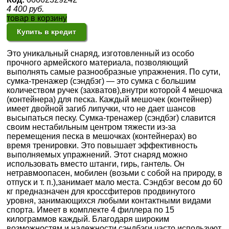
4 400
руб.
товар в корзину
Купить в кредит
Это уникальный снаряд, изготовленный из особо
прочного армейского материала, позволяющий
выполнять самые разнообразные упражнения. По сути,
сумка-тренажер (сэндбэг) — это сумка с большим
количеством ручек (захватов),внутри которой 4 мешочка
(контейнера) для песка. Каждый мешочек (контейнер)
имеет двойной загиб липучки, что не дает шансов
высыпаться песку. Сумка-тренажер (сэндбэг) славится
своим нестабильным центром тяжести из-за
перемещения песка в мешочках (контейнерах) во
время тренировки. Это повышает эффективность
выполняемых упражнений. Этот снаряд можно
использовать вместо штанги, гирь, гантель. Он
нетравмоопасен, мобилен (возьми с собой на природу, в
отпуск и т. п.),занимает мало места. Сэндбэг весом до 60
кг предназначен для кроссфитеров продвинутого
уровня, занимающихся любыми контактными видами
спорта. Имеет в комплекте 4 филлера по 15
килограммов каждый. Благодаря широким
возможностям и надежности сэндбэги часто используют